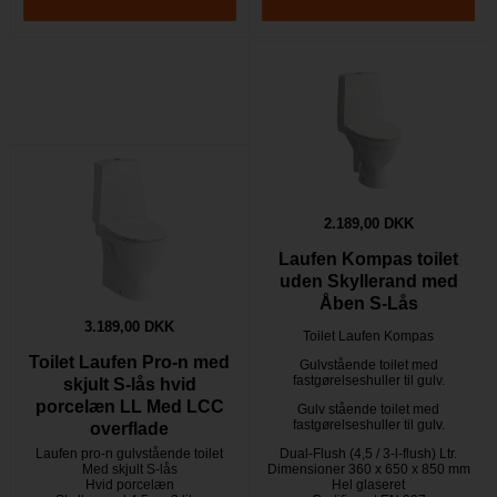
2.189,00 DKK
Laufen Kompas toilet
uden Skyllerand med
Åben S-Lås
3.189,00 DKK
Toilet Laufen Kompas
Toilet Laufen Pro-n med
Gulvstående toilet med
fastgørelseshuller til gulv.
skjult S-lås hvid
porcelæn LL Med LCC
Gulv stående toilet med
fastgørelseshuller til gulv.
overflade
Laufen pro-n gulvstående toilet
Dual-Flush (4,5 / 3-l-flush) Ltr.
Med skjult S-lås
Dimensioner 360 x 650 x 850 mm
Hvid porcelæn
Hel glaseret