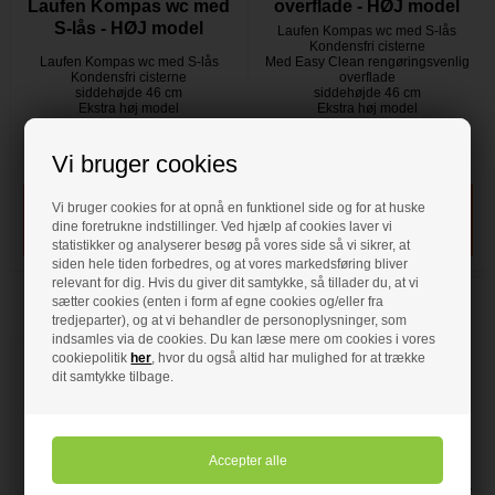
overflade - HØJ model
Laufen Kompas wc med
S-lås - HØJ model
Laufen Kompas wc med S-lås
Kondensfri cisterne
Laufen Kompas wc med S-lås
Med Easy Clean rengøringsvenlig
Kondensfri cisterne
overflade
siddehøjde 46 cm
siddehøjde 46 cm
Ekstra høj model
Ekstra høj model
UDEN skyllekant
UDEN skyllekant
Til skruemontering
Til skruemontering
Vi bruger cookies
På lager
- VVS nr: 605074200
På lager
- VVS nr: 605074260
Vi bruger cookies for at opnå en funktionel side og for at huske
dine foretrukne indstillinger. Ved hjælp af cookies laver vi
statistikker og analyserer besøg på vores side så vi sikrer, at
siden hele tiden forbedres, og at vores markedsføring bliver
relevant for dig. Hvis du giver dit samtykke, så tillader du, at vi
sætter cookies (enten i form af egne cookies og/eller fra
tredjeparter), og at vi behandler de personoplysninger, som
indsamles via de cookies. Du kan læse mere om cookies i vores
cookiepolitik
her
, hvor du også altid har mulighed for at trække
dit samtykke tilbage.
2.349,00 DKK
Laufen Pro-N toilet Skjult