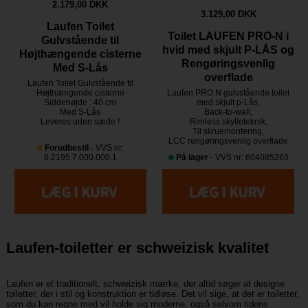
2.179,00 DKK
3.129,00 DKK
Laufen Toilet
Toilet LAUFEN PRO-N i
Gulvstående til
hvid med skjult P-LÅS og
Højthængende cisterne
Rengøringsvenlig
Med S-Lås
overflade
Laufen Toilet Gulvstående til
Højthængende cisterne
Laufen PRO N gulvstående toilet
Siddehøjde : 40 cm
med skjult p-Lås,
Med S-Lås
Back-to-wall,
Leveres uden sæde !
Rimless skylleteknik,
Til skruemontering,
LCC rengøringsvenlig overflade
Forudbestil
- VVS nr:
8.2195.7.000.000.1
På lager
- VVS nr: 604085260
Laufen-toiletter er schweizisk kvalitet
Laufen er et traditionelt, schweizisk mærke, der altid søger at designe
toiletter, der i stil og konstruktion er tidløse. Det vil sige, at det er toiletter,
som du kan regne med vil holde sig moderne, også selvom tidens