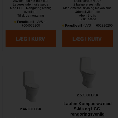
Skyller med 4,5 og 3 liter
Certificeret EN 997
Leveres uden toiletsæde
2 fastgørelseshuller
Med LCC : Rengøringsvenlig
Med cisterne skylning mekanisme
overflade
Uden skyllerende
Til skruemontering
Åben S-Lås
Ekskl. sæde
Forudbestil
- VVS nr:
7604072200
Forudbestil
- VVS nr: 601826200
2.599,00 DKK
Laufen Kompas wc med
S-lås og LCC,
2.449,00 DKK
rengøringsvenlig