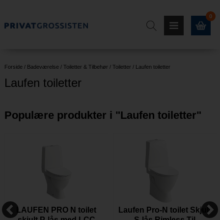
0
Forside
/
Badeværelse
/
Toiletter & Tilbehør
/
Toiletter
/
Laufen toiletter
Laufen toiletter
Populære produkter i "
Laufen toiletter
"
LAUFEN PRO N toilet
Laufen Pro-N toilet Skjult
skjult P-lås med LCC
S-lås Rimless Til