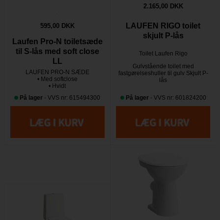
2.165,00 DKK
LAUFEN RIGO toilet
595,00 DKK
skjult P-lås
Laufen Pro-N toiletsæde
til S-lås med soft close
Toilet Laufen Rigo
LL
Gulvstående toilet med
LAUFEN PRO-N SÆDE
fastgørelseshuller til gulv Skjult P-
• Med softclose
lås
• Hvidt
På lager
- VVS nr: 615494300
På lager
- VVS nr: 601824200