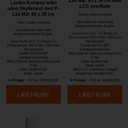
Lås Mål: 65 x 36 cm Med
Laufen Kompas toilet
LCC overflade
uden Skyllerand med P-
Lås Mål: 65 x 36 cm
Toilet Laufen Kompas
Gulvstående toilet med
Toilet Laufen Kompas
fastgørelseshuller til gulv.
Gulvstående toilet med
Dual-Flush (4,5 / 3-l-flush) Ltr.
fastgørelseshuller til gulv.
Dimensioner 360 x 650 x 850 mm
Dual-Flush (4,5 / 3-l-flush) Ltr.
Hel glaseret
Dimensioner 360 x 650 x 850 mm
Certificeret EN 997
Hel glaseret
2 fastgørelseshuller
Certificeret EN 997
Med cisterne skylning mekanisme
2 fastgørelseshuller
P-lås
Med cisterne skylning mekanisme
Uden skyllerende
P-lås
Ekskl. sæde
Uden skyllerende
MED LCC overflade ( meget
Ekskl. sæde
rengørings venligt toilet )
På lager
- VVS nr: 604062200
På lager
- VVS nr: 604062260