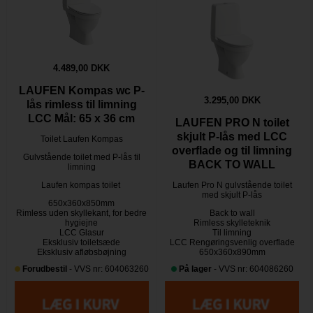
4.489,00 DKK
LAUFEN Kompas wc P-
3.295,00 DKK
lås rimless til limning
LCC Mål: 65 x 36 cm
LAUFEN PRO N toilet
skjult P-lås med LCC
Toilet Laufen Kompas
overflade og til limning
Gulvstående toilet med P-lås til
BACK TO WALL
limning
Laufen kompas toilet
Laufen Pro N gulvstående toilet
med skjult P-lås
650x360x850mm
Rimless uden skyllekant, for bedre
Back to wall
hygiejne
Rimless skylleteknik
LCC Glasur
Til limning
Eksklusiv toiletsæde
LCC Rengøringsvenlig overflade
Eksklusiv afløbsbøjning
650x360x890mm
Forudbestil
- VVS nr: 604063260
På lager
- VVS nr: 604086260