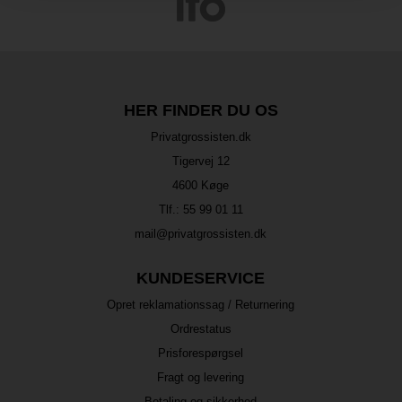
HER FINDER DU OS
Privatgrossisten.dk
Tigervej 12
4600 Køge
Tlf.:
55 99 01 11
mail@privatgrossisten.dk
KUNDESERVICE
Opret reklamationssag / Returnering
Ordrestatus
Prisforespørgsel
Fragt og levering
Betaling og sikkerhed