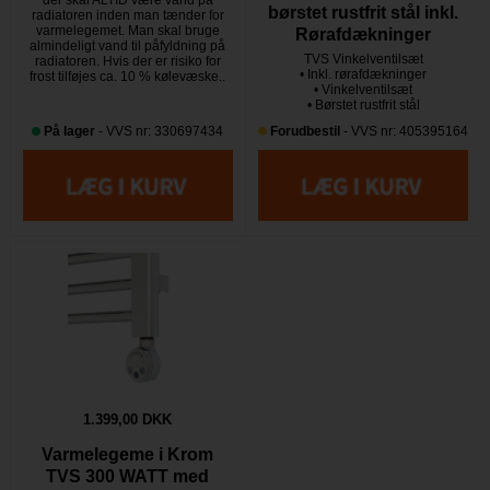
børstet rustfrit stål inkl.
radiatoren inden man tænder for
varmelegemet. Man skal bruge
Rørafdækninger
almindeligt vand til påfyldning på
TVS Vinkelventilsæt
radiatoren. Hvis der er risiko for
• Inkl. rørafdækninger
frost tilføjes ca. 10 % kølevæske..
• Vinkelventilsæt
• Børstet rustfrit stål
På lager
- VVS nr: 330697434
Forudbestil
- VVS nr: 405395164
1.399,00 DKK
Varmelegeme i Krom
TVS 300 WATT med