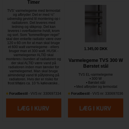
Timer
TVS’ varmelegeme med termostat
og afbryder. Det er med ½”
udvendig gevind til montering op i
radiatoren. Det leveres med
ledning og stikprop. Det kan
leveres i overfladerne hvidt, krom
og sort. Som ”tommelfinger regel”
skal den enkelte radiator være over
120 x 60 cm for at man skal bruge
et 600 watt varmelegeme - ellers
1.345,00 DKK
bruger man et 300 watt. HUSK -
varmelegemer ALTID skal
monteres i bunden af radiatoren og
Varmelegeme TVS 300 W
der skal ALTID være vand på
Børstet stål
radiatoren inden man tænder for
varmelegemet. Man skal bruge
TVS EL-varmelegeme
almindeligt vand til påfyldning på
• 300 W
radiatoren. Hvis der er risiko for
• Børstet stål
frost tilføjes ca. 10 % kølevæske..
• Med afbryder og termostat
Forudbestil
- VVS nr: 330697334
Forudbestil
- VVS nr: 330697036