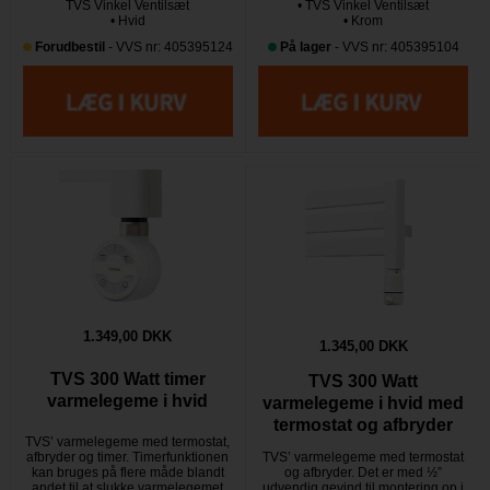
TVS Vinkel Ventilsæt
• TVS Vinkel Ventilsæt
• Hvid
• Krom
Forudbestil
- VVS nr: 405395124
På lager
- VVS nr: 405395104
1.349,00 DKK
1.345,00 DKK
TVS 300 Watt timer
TVS 300 Watt
varmelegeme i hvid
varmelegeme i hvid med
termostat og afbryder
TVS’ varmelegeme med termostat,
afbryder og timer. Timerfunktionen
TVS’ varmelegeme med termostat
kan bruges på flere måde blandt
og afbryder. Det er med ½”
andet til at slukke varmelegemet
udvendig gevind til montering op i