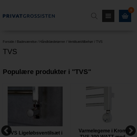
0
Forside
/
Badeværelse
/
Håndklædetørrer
/
Ventilsæt/tilbehør
/
TVS
TVS
Populære produkter i "
TVS
"
Varmelegeme i Krom
TVS Ligeløbsventilsæt i
TVS 300 WATT med