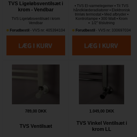
TVS Ligeløbsventilsæt i
• TVS El-varmelegemer • Til TVS
krom - Vendbar
håndklæderadiatorer • Elektronisk
trinløs termostat • Med afbryder •
TVS Ligeløbsventilsæt i krom
Kontrollampe • 300 Watt • Krom
​​​​​​​Vendbar
• 1/2" tilslutning
Forudbestil
- VVS nr: 405394104
Forudbestil
- VVS nr: 330697034
789,00 DKK
1.049,00 DKK
TVS Vinkel Ventilsæt i
TVS Ventilsæt
krom LL