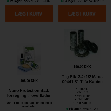
På lager
- VVS nr: 745182007
På lager
- VVS nr: 745182002
199,00 DKK
Tilg.Stk. 3/4x1/2 M/ros
198,00 DKK
09441-81 T/ifø Kabine
• Tilg.Stk.
Nano Protection Bad,
• 3/4x1/2
forsegling til overflader
• M/rosetter
• 09441-81
Nano Protection Bad, forsegling til
• T/ifø Kabine
overflader
På lager
- VVS nr: 2 x