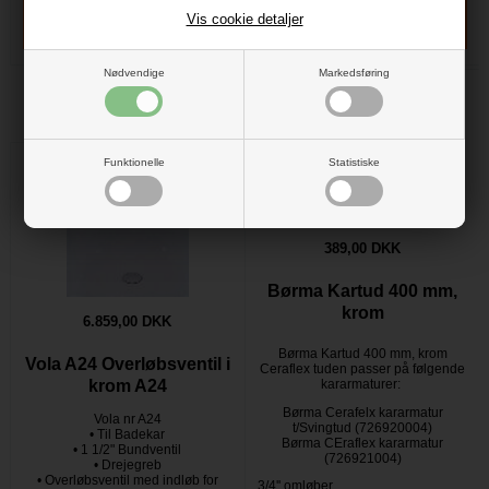
Vis cookie detaljer
Nødvendige
Markedsføring
Funktionelle
Statistiske
389,00 DKK
Børma Kartud 400 mm,
krom
6.859,00 DKK
Børma Kartud 400 mm, krom
Vola A24 Overløbsventil i
Ceraflex tuden passer på følgende
kararmaturer:
krom A24
Børma Cerafelx kararmatur
Vola nr A24
t/Svingtud (726920004)
• Til Badekar
Børma CEraflex kararmatur
• 1 1/2" Bundventil
(726921004)
• Drejegreb
• Overløbsventil med indløb for
3/4'' omløber