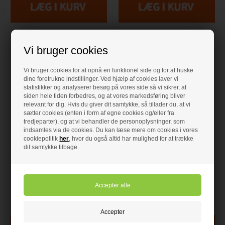
Vi bruger cookies
Vi bruger cookies for at opnå en funktionel side og for at huske
dine foretrukne indstillinger. Ved hjælp af cookies laver vi
statistikker og analyserer besøg på vores side så vi sikrer, at
siden hele tiden forbedres, og at vores markedsføring bliver
relevant for dig. Hvis du giver dit samtykke, så tillader du, at vi
sætter cookies (enten i form af egne cookies og/eller fra
85,00 DKK
tredjeparter), og at vi behandler de personoplysninger, som
325,00 DKK
indsamles via de cookies. Du kan læse mere om cookies i vores
Vinkel tilgangsstykker
cookiepolitik
her
, hvor du også altid har mulighed for at trække
1/2" x 3/4"
dit samtykke tilbage.
Tilgangsstykke Vl 3/4x1/2
N/m M/afspærring Broen
Vinkel tilgangsstykker
• Forkromet
• Tilgangsstykke
• 1/2" - 3/4"
• Vl 3/4x1/2 N/m
• M/afspærring Broen
OBS: Normalt bruger man 2 stk. til
• Forkromet
et armertur.
På lager
- VVS nr: 728420304
På lager
- VVS nr: 728400004