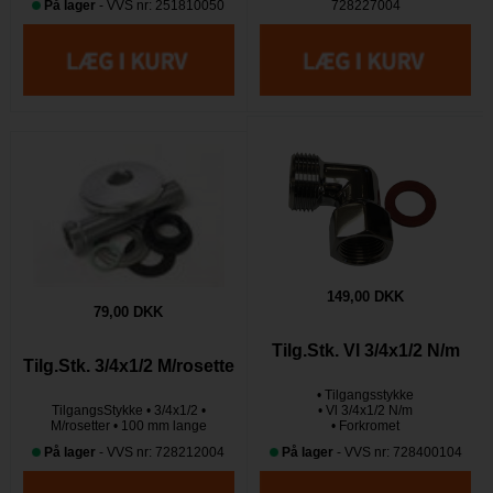
På lager
- VVS nr: 251810050
728227004
149,00 DKK
79,00 DKK
Tilg.Stk. Vl 3/4x1/2 N/m
Tilg.Stk. 3/4x1/2 M/rosette
• Tilgangsstykke
TilgangsStykke • 3/4x1/2 •
• Vl 3/4x1/2 N/m
M/rosetter • 100 mm lange
• Forkromet
På lager
- VVS nr: 728212004
På lager
- VVS nr: 728400104