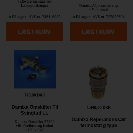
Indbygningsbatterier.
Lækagesikringer
Damixa Afgangsbøjning
• Forkromet
På lager
- VVS nr: 745116880
På lager
- VVS nr: 727823604
779,00 DKK
Damixa Omskifter Til
1.449,00 DKK
Svingtud LL
Damixa Reperationssæt
Damixa Omskifter 27809
termostat g type
• til håndbrus og kartud
• 1/2" x 3/4"