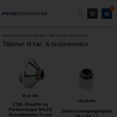
0
Forside
/
Armaturer
/
Armatur Brus
/
Tilbehør til kar- & brusearmatur
Tilbehør til kar- & brusearmatur
95,00 DKK
135,00 DKK
2 Stk. Rosetter og
Forskruninger 3/4x1/2
Damixa overgangsnippel
Rosetdiameter 70 mm
1/2 x 3/4" LL