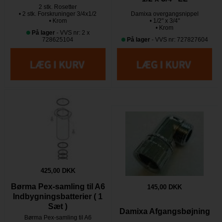
2 stk. Rosetter
• 2 stk. Forskruninger 3/4x1/2
Damixa overgangsnippel
• Krom
• 1/2" x 3/4"
• Krom
På lager
- VVS nr: 2 x
728625104
På lager
- VVS nr: 727827604
425,00 DKK
Børma Pex-samling til A6
145,00 DKK
Indbygningsbatterier ( 1
Sæt )
Damixa Afgangsbøjning
Børma Pex-samling til A6