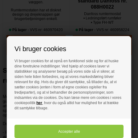
standard Danfoss nr.
væggen.
088H0022
Rumtermostaten har et diskret
Danfoss rumtermostat
design og drejeknappen gør
• Ledningsført rumføler
brugerbetjeningen enkelt.
• Type FH-WT
På lager
- VVS nr: 460970420
På lager
- VVS nr: 460958224
Vi bruger cookies
Vi bruger cookies for at opnå en funktionel side og for at huske
dine foretrukne indstillinger. Ved hjælp af cookies laver vi
Styr gulvvarmen med en Danfoss-
statistikker og analyserer besøg på vores side så vi sikrer, at
siden hele tiden forbedres, og at vores markedsføring bliver
rumtermostat
relevant for dig. Hvis du giver dit samtykke, så tillader du, at vi
sætter cookies (enten i form af egne cookies og/eller fra
tredjeparter), og at vi behandler de personoplysninger, som
Med en Danfoss-rumtermostat kan du få præcis kontrol over din
indsamles via de cookies. Du kan læse mere om cookies i vores
gulvvarme og skabe det optimale indeklima i dit hjem. Danfoss er en
cookiepolitik
her
, hvor du også altid har mulighed for at trække
anerkendt virksomhed inden for teknologi til opvarmning og har
dit samtykke tilbage.
specialiseret sig i at udvikle innovative og pålidelige
opvarmningsløsninger i mange år.
Der er mange fordele ved at vælge trådløse termostater fra Danfoss:
- Præcis temperaturkontrol: Du kan nøjagtigt indstille og opretholde den
ønskede temperatur i dit rum. Det giver en konstant og behagelig varme.