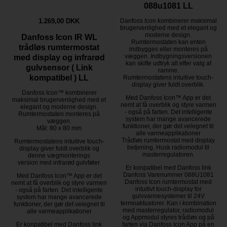
088u1081 LL
1.269,00 DKK
Danfoss Icon kombinerer maksimal
brugervenlighed med et elegant og
moderne design.
Danfoss Icon IR WL
Rumtermostaten kan enten
trådløs rumtermostat
indbygges eller monteres på
væggen. Indbygningsversionen
med display og infrarød
kan skifte udtryk alt efter valg af
gulvsensor ( Link
ramme.
kompatibel ) LL
Rumtermostatens intuitive touch-
display giver fuldt overblik.
Danfoss Icon™ kombinerer
Med Danfoss Icon™ App er det
maksimal brugervenlighed med et
nemt at få overblik og styre varmen
elegant og moderne design.
- også på farten. Det intelligente
Rumtermostaten monteres på
system har mange avancerede
væggen.
funktioner, der gør det velegnet til
Mål: 80 x 80 mm
alle varmeapplikationer
Trådløs rumtermostat med display
Rumtermostatens intuitive touch-
betjening. Husk radiomodul til
display giver fuldt overblik og
masterregulatoren.
denne vægmonterings
version med infrarød gulvføler.
Er konpatibel med Danfoss link
Danfoss Varenummer 088U1081
Med Danfoss Icon™ App er det
Danfoss Icon rumtermostat med
nemt at få overblik og styre varmen
intuitivt touch-display for
- også på farten. Det intelligente
gulvvarmesystemer til 24V
system har mange avancerede
termoaktuatorer. Kan i kombination
funktioner, der gør det velegnet til
med masterregulator, radiomodul
alle varmeapplikationer
og Appmodul styres trådløs og på
Er konpatibel med Danfoss link
farten via Danfoss Icon App på en