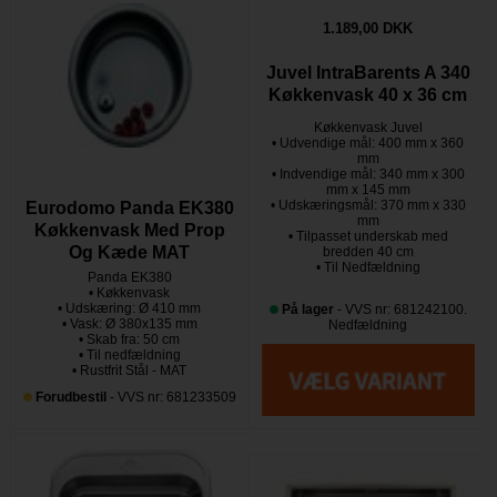
1.189,00 DKK
Juvel IntraBarents A 340
Køkkenvask 40 x 36 cm
Køkkenvask Juvel
• Udvendige mål: 400 mm x 360
mm
• Indvendige mål: 340 mm x 300
mm x 145 mm
• Udskæringsmål: 370 mm x 330
Eurodomo Panda EK380
mm
Køkkenvask Med Prop
• Tilpasset underskab med
Og Kæde MAT
bredden 40 cm
• Til Nedfældning
Panda EK380
• Køkkenvask
• Udskæring: Ø 410 mm
På lager
- VVS nr: 681242100.
• Vask: Ø 380x135 mm
Nedfældning
• Skab fra: 50 cm
• Til nedfældning
• Rustfrit Stål - MAT
Forudbestil
- VVS nr: 681233509