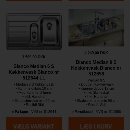
4.249,00 DKK
3.589,00 DKK
Blanco Median 9 S
Blanco Median 6 S
Køkkenvask Blanco nr
Køkkenvask Blanco nr
512658
512644 LL
Median 9 S
• Median 6 S Køkkenvask
• Dobbelt Køkkenvask
• Kumme dybde 19 cm
• Kumme dybde 19 cm
• Med Kumme til højre
• Inkl. Skylleskål
• Inkl. Hanehul
• Inkl. Hanehul
• Skabsstørrelse min 60 cm
• Skabsstørrelse min 90 cm
• Rustfrit Stål
• Rustfrit Stål
På lager
- VVS nr: 512644
Forudbestil
- VVS nr: 512658