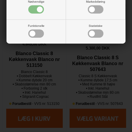
Nødvendige
Markedsføring
Funktionelle
Statistiske
4.649,00 DKK
5.300,00 DKK
Blanco Classic 8
Blanco Classic 8 S
Køkkenvask Blanco nr
Køkkenvask Blanco nr
513150
507643
Blanco Classic 8
• Dobbelt Køkkenvask
Classic 8 S Køkkenvask
• Kumme dybde 20 cm
• Kumme dybde 17,5 cm
• Skabsstørrelse min 80 cm
• Med Kumme til højre
• Forboring 2 stk
• Inkl. Hanehul
• Inkl. Hanehul
• Skabsstørrelse min 80 cm
• Silgranit Cognac
• Rustfrit Stål
Forudbestil
- VVS nr: 513150
Forudbestil
- VVS nr: 507643