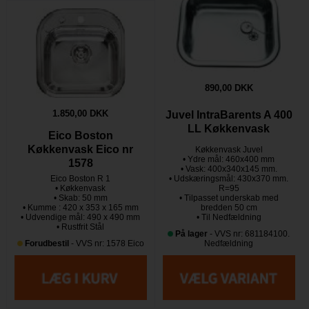
890,00 DKK
1.850,00 DKK
Juvel IntraBarents A 400
LL Køkkenvask
Eico Boston
Køkkenvask Eico nr
Køkkenvask Juvel
• Ydre mål: 460x400 mm
1578
• Vask: 400x340x145 mm.
Eico Boston R 1
• Udskæringsmål: 430x370 mm.
• Køkkenvask
R=95
• Skab: 50 mm
• Tilpasset underskab med
• Kumme : 420 x 353 x 165 mm
bredden 50 cm
• Udvendige mål: 490 x 490 mm
• Til Nedfældning
• Rustfrit Stål
På lager
- VVS nr: 681184100.
Forudbestil
- VVS nr: 1578 Eico
Nedfældning