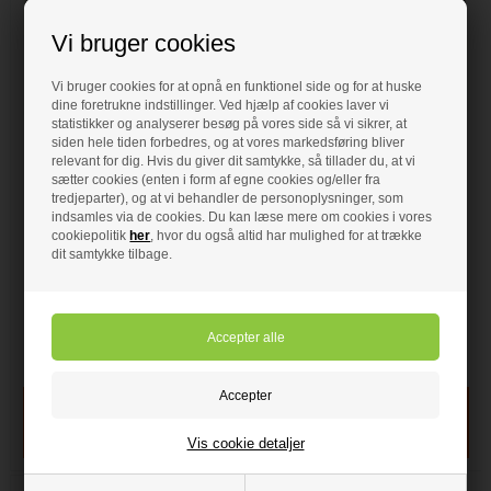
Vi bruger cookies
Vi bruger cookies for at opnå en funktionel side og for at huske
dine foretrukne indstillinger. Ved hjælp af cookies laver vi
statistikker og analyserer besøg på vores side så vi sikrer, at
siden hele tiden forbedres, og at vores markedsføring bliver
4.649,00 DKK
4.649,00 DKK
relevant for dig. Hvis du giver dit samtykke, så tillader du, at vi
Blanco Classic 8
Blanco Classic 8
sætter cookies (enten i form af egne cookies og/eller fra
tredjeparter), og at vi behandler de personoplysninger, som
Køkkenvask Blanco nr
Køkkenvask Blanco nr
indsamles via de cookies. Du kan læse mere om cookies i vores
510171
510431
cookiepolitik
her
, hvor du også altid har mulighed for at trække
Blanco Classic 8
Blanco Classic 8
dit samtykke tilbage.
• Dobbelt Køkkenvask
• Dobbelt Køkkenvask
• Kumme dybde 20 cm
• Kumme dybde 20 cm
• Skabsstørrelse min 80 cm
• Skabsstørrelse min 80 cm
• Forboring 2 stk
• Forboring 2 stk
• Inkl. Hanehul
• Inkl. Hanehul
• Silgranit Sand
• Silgranit Anthrazit
Forudbestil
- VVS nr: 510171
Forudbestil
- VVS nr: 510431
Vis cookie detaljer