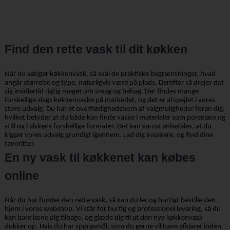
Find den rette vask til dit køkken
Når du vælger køkkenvask, så skal de praktiske begrænsninger, hvad
angår størrelse og type, naturligvis være på plads. Derefter så drejer det
sig imidlertid rigtig meget om smag og behag. Der findes mange
forskellige slags køkkenvaske på markedet, og det er afspejlet i vores
store udvalg. Du har et overflødighedshorn af valgmuligheder foran dig,
hvilket betyder at du både kan finde vaske i materialer som porcelæn og
stål og i alskens forskellige formater. Det kan varmt anbefales, at du
kigger vores udvalg grundigt igennem. Lad dig inspirere, og find dine
favoritter.
En ny vask til køkkenet kan købes
online
Når du har fundet den rette vask, så kan du let og hurtigt bestille den
hjem i vores webshop. Vi står for hurtig og professionel levering, så du
kan bare læne dig tilbage, og glæde dig til at den nye køkkenvask
dukker op. Hvis du har spørgsmål, som du gerne vil have afklaret inden