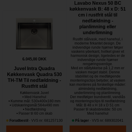
Lavabo Nexus 50 BC
køkkenvask B: 48 x D: 51
cm i rustfrit stål til
nedfældning -
planlimning eller
underlimning
Rustfri stålvask, med hanehul, i
moderne firkantet design. De
indvendige runde hjørner følger
vaskens yderkant, hvilket giver et
harmonisk design, ligeledes er de
6.045,00 DKK
indvendige runde hjørner
rengøringsvenlige.
Juvel Intra Quadra
Med en ståltykkelse på 1,2 mm er
vasken meget stabil. Denne
Køkkenvask Quadra 530
stabilitet og de medfølgende
TH-TM Til nedfældning -
monteringsclips betyder, at vasken
kan monteres på forskellige måder:
Rustfrit stål
almindelig nedfældning,
Køkkenvask Juvel
underlimning og planlimning.
• Med Hanehul
Der medfølger bundventil, vandlås
• Kumme mål: 530x400x180 mm
og monteringsclips til nedfældning
• Udskæringsmål:564x490 mm
Mål: B 48 x H 18 x D 51 cm
• Nedfældning
Passer til skabsbredde: 50 cm
• Passer til 60 cm skab
Med hanehul
Forudbestil
- VVS nr: 681257130
På lager
- VVS nr: 689302041