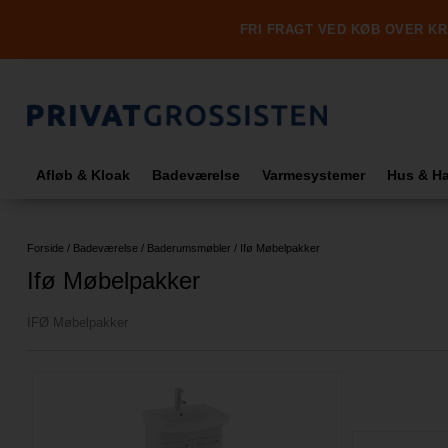
FRI FRAGT VED KØB OVER KR.
Afløb & Kloak
Badeværelse
Varmesystemer
Hus & H
Forside
/
Badeværelse
/
Baderumsmøbler
/
Ifø Møbelpakker
Ifø Møbelpakker
IFØ Møbelpakker