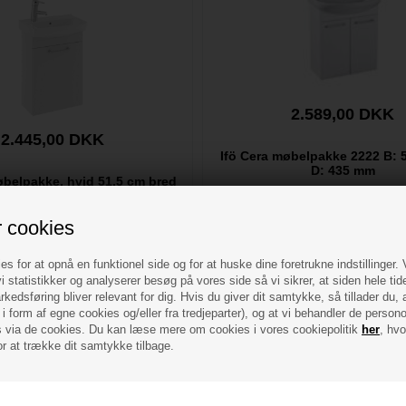
2.589,00 DKK
2.445,00 DKK
Ifö Cera møbelpakke 2222 B: 
D: 435 mm
øbelpakke, hvid 51,5 cm bred
Højrehængslet
Komplet møbelpakke med skab og 
håndvask 2222.
r cookies
øbelpakke i hvid til det mindre
Hvidt skab med 2 hvidlakerede 
else eller til gæste toilettet.
Fabriksmonteret.
Højrehængslet
Mål: B: 500 H: 685 D: 435 
0 B: 515 D: 310 skabsdybde: 215
Ekskl. armatur.
es for at opnå en funktionel side og for at huske dine foretrukne indstillinger.
i statistikker og analyserer besøg på vores side så vi sikrer, at siden hele tid
lager
- VVS nr: 780069240
På lager
- VVS nr: 778805
kedsføring bliver relevant for dig. Hvis du giver dit samtykke, så tillader du, 
i form af egne cookies og/eller fra tredjeparter), og at vi behandler de person
via de cookies. Du kan læse mere om cookies i vores cookiepolitik
her
, hvo
or at trække dit samtykke tilbage.