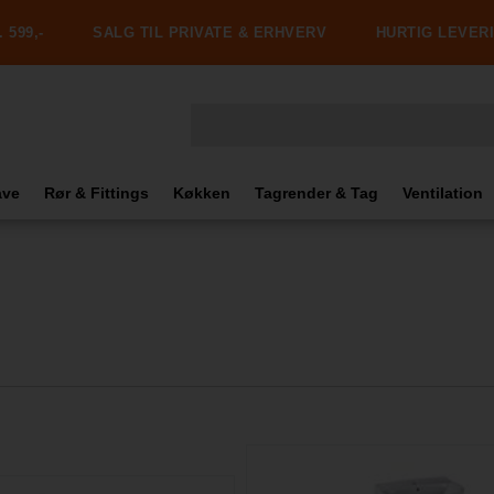
 599,-
SALG TIL PRIVATE & ERHVERV
HURTIG LEVER
ave
Rør & Fittings
Køkken
Tagrender & Tag
Ventilation