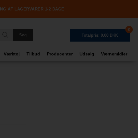
ING AF LAGERVARER 1-2 DAGE
0
Totalpris: 0,00 DKK
Værktøj
Tilbud
Producenter
Udsalg
Værnemidler
Frag
Tota