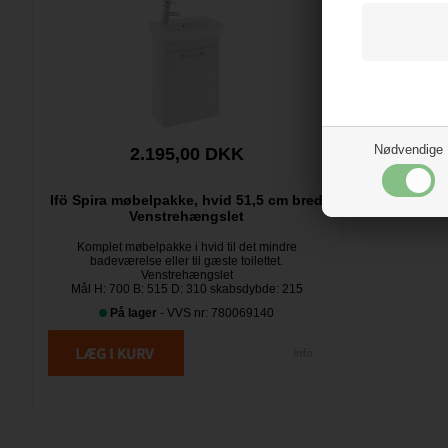
Nødvendige
2.195,00 DKK
Ifö Spira møbelpakke, hvid 51,5 cm bred
Venstrehængslet
Komplet møbelpakke i hvid til det mindre
badeværelse eller til gæste toilettet.
Venstrehængslet
Mål H: 700 B: 515 D: 310 skabsdybde: 215
På lager
- VVS nr: 780069140