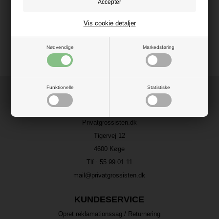
Vis cookie detaljer
Nødvendige
Markedsføring
Funktionelle
Statistiske
HER FINDER DU OS
Privatgrossisten.dk
Tigervej 12
4600 Køge
Tlf.:
55 99 01 11
mail@privatgrossisten.dk
KUNDESERVICE
Opret reklamationssag / Returnering