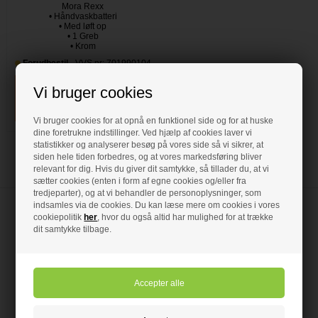
Mora Rexx
• Håndvaskbatteri
• Med løft op
• 1 Greb
• Krom
Forudbestil
- VVS nr: 701990104
Vi bruger cookies
Vi bruger cookies for at opnå en funktionel side og for at huske
dine foretrukne indstillinger. Ved hjælp af cookies laver vi
statistikker og analyserer besøg på vores side så vi sikrer, at
siden hele tiden forbedres, og at vores markedsføring bliver
relevant for dig. Hvis du giver dit samtykke, så tillader du, at vi
sætter cookies (enten i form af egne cookies og/eller fra
tredjeparter), og at vi behandler de personoplysninger, som
indsamles via de cookies. Du kan læse mere om cookies i vores
cookiepolitik
her
, hvor du også altid har mulighed for at trække
dit samtykke tilbage.