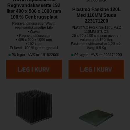
589,00 DKK
Regnvandskassette 192
Plastmo Faskine 120L
liter 400 x 500 x 1000 mm
Med 110MM Studs
100 % Genbrugsplast
223171200
Regnvandskassetter Wavin
regnvandskassetter Lite
PLASTMO FASKINE 120L MED
• Wavin
110MM STUDS
• Regnvandskassette
20 x 60 x 100 cm, som giver en
• 400 x 500 x 1000 mm
volumen på 120 liter.
• 192 Liter
Faskinens sideareal er 1,20 m2.
​​​​​​​Er lavet i 100 % genbrugsplast
Vægt 9.5 Kg
På lager
- VVS nr: 191822000
På lager
- VVS nr: 223171200