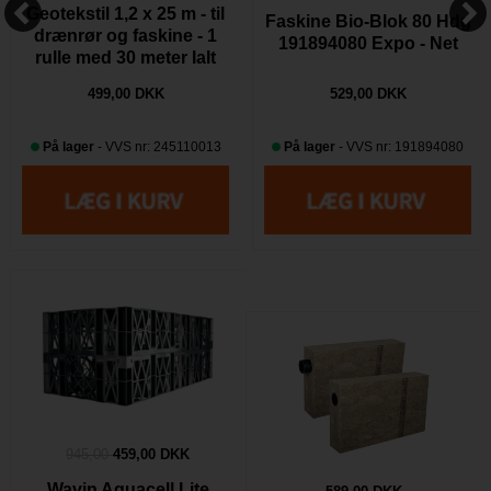
Geotekstil 1,2 x 25 m - til
Faskine Bio-Blok 80 Hdg
drænrør og faskine - 1
191894080 Expo - Net
rulle med 30 meter Ialt
499,00 DKK
529,00 DKK
På lager
- VVS nr: 245110013
På lager
- VVS nr: 191894080
945,00
459,00 DKK
Wavin Aquacell Lite