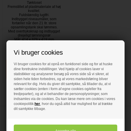
Tørkloset
Fremstillet af plastmateriale af høj
kvalitet.
Fuldstændig lugtfri.
Indbygget niveaumåler, som
fortæller når den 21 ltr. store
opsamlingstank skal tømmes.
Med overtryksknap og indbygget
drejeligt tømningsrør
Mål: 414 x 379 x 419 mm
15 Liter vand/21 Liter affald
Manuelt skyllesystem
Vi bruger cookies
På lager
- VVS nr: 881096030
Vi bruger cookies for at opnå en funktionel side og for at huske
dine foretrukne indstillinger. Ved hjælp af cookies laver vi
statistikker og analyserer besøg på vores side så vi sikrer, at
siden hele tiden forbedres, og at vores markedsføring bliver
relevant for dig. Hvis du giver dit samtykke, så tillader du, at vi
sætter cookies (enten i form af egne cookies og/eller fra
tredjeparter), og at vi behandler de personoplysninger, som
indsamles via de cookies. Du kan læse mere om cookies i vores
cookiepolitik
her
, hvor du også altid har mulighed for at trække
dit samtykke tilbage.