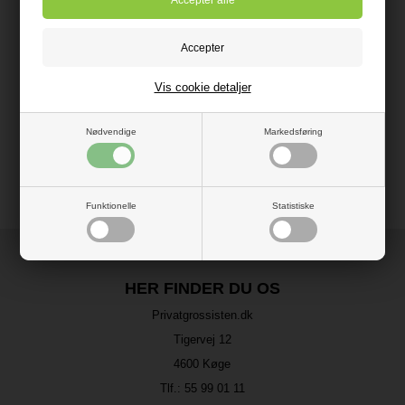
Vis cookie detaljer
Nødvendige
Markedsføring
Funktionelle
Statistiske
HER FINDER DU OS
Privatgrossisten.dk
Tigervej 12
4600 Køge
Tlf.:
55 99 01 11