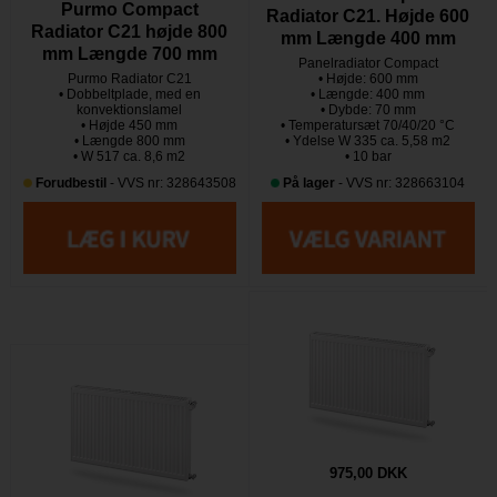
Purmo Compact
Radiator C21. Højde 600
Radiator C21 højde 800
mm Længde 400 mm
mm Længde 700 mm
Panelradiator Compact
Purmo Radiator C21
• Højde: 600 mm
• Dobbeltplade, med en
• Længde: 400 mm
konvektionslamel
• Dybde: 70 mm
• Højde 450 mm
• Temperatursæt 70/40/20 °C
• Længde 800 mm
• Ydelse W 335 ca. 5,58 m2
• W 517 ca. 8,6 m2
• 10 bar
Forudbestil
- VVS nr: 328643508
På lager
- VVS nr: 328663104
975,00 DKK