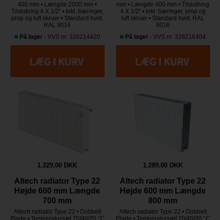
400 mm • Længde 2000 mm •
mm • Længde 400 mm • Tilslutning
Tilslutning 4 X 1/2" • Inkl. bæringer,
4 X 1/2" • Inkl. bæringer, prop og
prop og luft skruer • Standard hvid,
luft skruer • Standard hvid, RAL
RAL 9016
9016
På lager
- VVS nr: 326214420
På lager
- VVS nr: 326216404
1.229,00 DKK
1.289,00 DKK
Altech radiator Type 22
Altech radiator Type 22
Højde 600 mm Længde
Højde 600 mm Længde
700 mm
800 mm
Altech radiator Type 22 • Dobbelt
Altech radiator Type 22 • Dobbelt
Plade • Temperatursæt 70/40/20 °C
Plade • Temperatursæt 70/40/20 °C