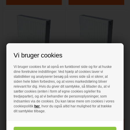
Vi bruger cookies
1.849,00 DKK
2.859,00 DKK
Vi bruger cookies for at opnå en funktionel side og for at huske
Altech radiator Type 22
Altech radiator Type 22
dine foretrukne indstillinger. Ved hjælp af cookies laver vi
statistikker og analyserer besøg på vores side så vi sikrer, at
siden hele tiden forbedres, og at vores markedsføring bliver
Altech radiator Type 22 • Dobbelt
Altech radiator Type 22 • Dobbelt
relevant for dig. Hvis du giver dit samtykke, så tillader du, at vi
Plade • Temperatursæt 70/40/20 °C
Plade • Temperatursæt 70/40/20 °C
• Watt 1266 ca. 21 m2 • Højde 500
• Watt 1447 ca. 24,10 m2 • Højde
sætter cookies (enten i form af egne cookies og/eller fra
mm • Længde 1400 mm •
500 mm • Længde 1600 mm •
tredjeparter), og at vi behandler de personoplysninger, som
Tilslutning 4 X 1/2" • Inkl. bæringer,
Tilslutning 4 X 1/2" • Inkl. bæringer,
indsamles via de cookies. Du kan læse mere om cookies i vores
prop og luft skruer • Standard
prop og luft skruer • Standard hvid,
cookiepolitik
her
, hvor du også altid har mulighed for at trække
hvid,RAL 9016
RAL 9016
dit samtykke tilbage.
På lager
- VVS nr: 326215414
På lager
- VVS nr: 326215416