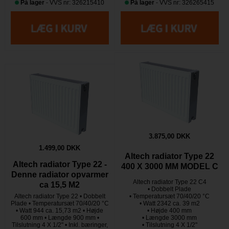
På lager
- VVS nr: 326215410
På lager
- VVS nr: 326265415
3.875,00 DKK
1.499,00 DKK
Altech radiator Type 22
Altech radiator Type 22 -
400 X 3000 MM MODEL C
Denne radiator opvarmer
Altech radiator Type 22 C4
ca 15,5 M2
• Dobbelt Plade
Altech radiator Type 22 • Dobbelt
• Temperatursæt 70/40/20 °C
Plade • Temperatursæt 70/40/20 °C
• Watt 2342 ca. 39 m2
• Watt 944 ca. 15,73 m2 • Højde
• Højde 400 mm
600 mm • Længde 900 mm •
• Længde 3000 mm
Tilslutning 4 X 1/2" • Inkl. bæringer,
• Tilslutning 4 X 1/2"