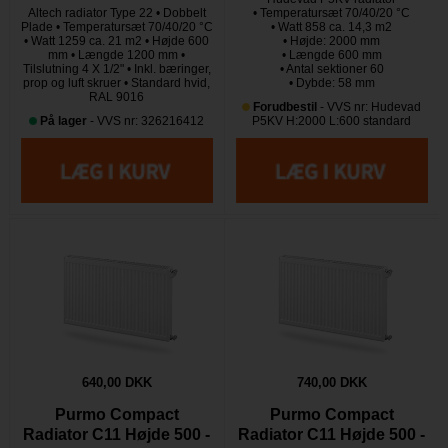
Altech radiator Type 22 • Dobbelt
• Temperatursæt 70/40/20 °C
Plade • Temperatursæt 70/40/20 °C
• Watt 858 ca. 14,3 m2
• Watt 1259 ca. 21 m2 • Højde 600
• Højde: 2000 mm
mm • Længde 1200 mm •
• Længde 600 mm
Tilslutning 4 X 1/2" • Inkl. bæringer,
• Antal sektioner 60
prop og luft skruer • Standard hvid,
• Dybde: 58 mm
RAL 9016
Forudbestil
- VVS nr: Hudevad
På lager
- VVS nr: 326216412
P5KV H:2000 L:600 standard
640,00 DKK
740,00 DKK
Purmo Compact
Purmo Compact
Radiator C11 Højde 500 -
Radiator C11 Højde 500 -