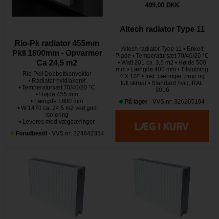
499,00 DKK
Altech radiator Type 11
Rio-Pk radiator 455mm
Altech radiator Type 11 • Enkelt
PkII 1800mm - Opvarmer
Plade • Temperatursæt 70/40/20 °C
Ca 24,5 m2
• Watt 201 ca. 3,5 m2 • Højde 500
mm • Længde 400 mm • Tilslutning
Rio PkII Dobbeltkonvektor
4 X 1/2" • Inkl. bæringer, prop og
• Radiator hvidlakeret
luft skruer • Standard hvid, RAL
• Temperatursæt 70/40/20 °C
9016
• Højde 455 mm
• Længde 1800 mm
På lager
- VVS nr: 326205104
• W 1470 ca. 24,5 m2 ved god
isolering
• Leveres med vægbæringer
Forudbestil
- VVS nr: 324642354