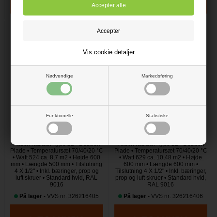
Vis cookie detaljer
Nødvendige
Markedsføring
1.049,00 DKK
1.129,00 DKK
Funktionelle
Statistiske
Altech radiator Type 22
Altech radiator Type 22
Altech radiator Type 22 • Dobbelt
Altech radiator Type 22 • Dobbelt
Plade • Temperatursæt 70/40/20 °C
Plade • Temperatursæt 70/40/20 °C
• Watt 524 ca. 8,7 m2 • Højde 600
• Watt 629 ca. 10,48 m2 • Højde
mm • Længde 500 mm • Tilslutning
600 mm • Længde 600 mm •
4 X 1/2" • Inkl. bæringer, prop og
Tilslutning 4 X 1/2" • Inkl. bæringer,
luft skruer • Standard hvid, RAL
prop og luft skruer • Standard hvid,
9016
RAL 9016
På lager
- VVS nr: 326216405
På lager
- VVS nr: 326216406