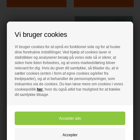
Vi bruger cookies
Vi bruger cookies for at opnå en funktionel side og for at huske
dine foretrukne indstillinger. Ved hjælp af cookies laver vi
statistikker og analyserer besøg på vores side så vi sikrer, at
siden hele tiden forbedres, og at vores markedsføring bliver
8.190,00 DKK
relevant for dig. Hvis du giver dit samtykke, så tillader du, at vi
sætter cookies (enten i form af egne cookies og/eller fra
Vola 1511 Vægarmatur til
tredjeparter), og at vi behandler de personoplysninger, som
håndvask L
indsamles via de cookies. Du kan læse mere om cookies i vores
1.339,00 DKK
cookiepolitik
her
, hvor du også altid har mulighed for at trække
Vola nr 1511 Håndvaskbatteri
dit samtykke tilbage.
• Vægmonteret
Vola 1/2" vinkelstopventil
• To-grebsblander
med støjdæmper
• Keramiske ventiler
• 160 mm fast tud
Vola nr S10 i Krom
• 3 Stk. 60 mm dækroset
• 1/2" vinkelstopventil
• Vandbesparende luftindblander
• Med støjdæmper
• Krom
• Krom
Forudbestil
- VVS nr: 727619600
Forudbestil
- VVS nr: 717786700