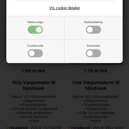
Vis cookie detaljer
Nødvendige
Markedsføring
Funktionelle
Statistiske
7.990,00 DKK
7.750,00 DKK
Vola Vægarmatur til
Vola Vægarmaturer til
håndvask
håndvask
Vola nr 131 Håndvaskbatteri
Vola nr 1611 Håndvaskbatteri
• Vægmonteret
• Vægmonteret
• Et-grebsblander
• To-grebsblander
• 250 mm dobbelt svingbar tud
• Svingbar tud
• Keramisk ventilenhed
• 2 Stk. 60 mm dækroset
• 60 mm dækroset
• Luftindblander
• Krom
• Krom
Forudbestil
- VVS nr: 717769700
Forudbestil
- VVS nr: 1611. Krom