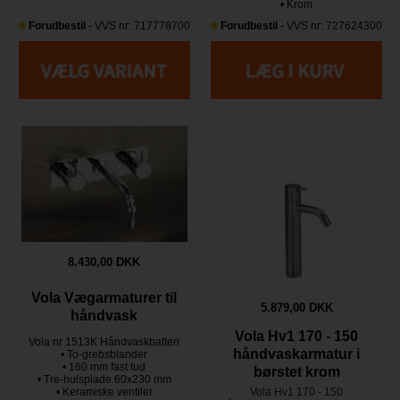
• Krom
Forudbestil
- VVS nr: 717778700
Forudbestil
- VVS nr: 727624300
8.430,00 DKK
Vola Vægarmaturer til
5.879,00 DKK
håndvask
Vola Hv1 170 - 150
Vola nr 1513K Håndvaskbatteri
håndvaskarmatur i
• To-grebsblander
• 160 mm fast tud
børstet krom
• Tre-hulsplade 60x230 mm
• Keramiske ventiler
Vola Hv1 170 - 150