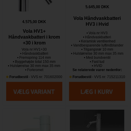
5.645,00 DKK
Vola Håndvaskbatteri
4.575,00 DKK
HV3 i Hvid
Vola HV1+
• Vola nr HV3
Håndvaskbatteri i krom
• Håndvaskbatteri
• Keramisk ventilenhed
+30 i krom
• Vandbesparende luftindblander
Vola nr HV1+30
• Tilgangsrør 10 mm
• Håndvaskbatteri
• Hulstørrelse 30 mm max 35 mm
• Fremspring 114 mm
• Med bundventil
• Byggehøjde total 150 mm
• Fast tud
• Hulstørrelse 30 mm max 35 mm
• HVID
• Forkromet
Se relaterede varer nedenfor:
Forudbestil
- VVS nr: 701602000
Forudbestil
- VVS nr: 715211310