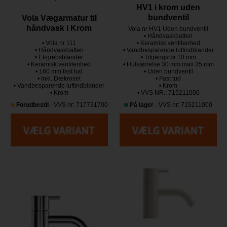
HV1 i krom uden
bundventil
Vola Vægarmatur til
håndvask i Krom
Vola nr HV1 Uden bundventil
• Håndvaskbatteri
• Vola nr 111
• Keramisk ventilenhed
• Håndvaskbatteri
• Vandbesparende luftindblander
• Et-grebsblander
• Tilgangsrør 10 mm
• Keramisk ventilenhed
• Hulstørrelse 30 mm max 35 mm
• 160 mm fast tud
• Uden bundventil
• Inkl. Dækroset
• Fast tud
• Vandbesparende luftindblander
• Krom
• Krom
• VVS NR.: 715211000
Forudbestil
- VVS nr: 717731700
På lager
- VVS nr: 715211000