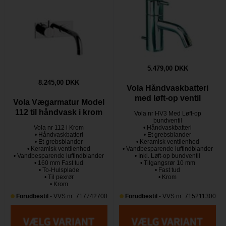
5.479,00 DKK
8.245,00 DKK
Vola Håndvaskbatteri
med løft-op ventil
Vola Vægarmatur Model
112 til håndvask i krom
Vola nr HV3 Med Løft-op
bundventil
Vola nr 112 i Krom
• Håndvaskbatteri
• Håndvaskbatteri
• Et grebsblander
• Et-grebsblander
• Keramisk ventilenhed
• Keramisk ventilenhed
• Vandbesparende luftindblander
• Vandbesparende luftindblander
• Inkl. Løft-op bundventil
• 160 mm Fast tud
• Tilgangsrør 10 mm
• To-Hulsplade
• Fast tud
• Til pexrør
• Krom
• Krom
Forudbestil
- VVS nr: 717742700
Forudbestil
- VVS nr: 715211300