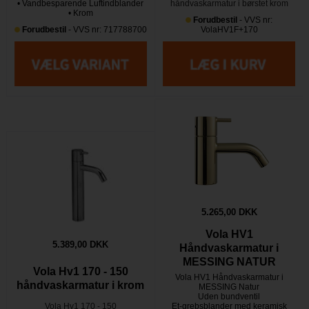
• Vandbesparende Luftindblander
håndvaskarmatur i børstet krom
• Krom
Forudbestil
- VVS nr:
Forudbestil
- VVS nr: 717788700
VolaHV1F+170
5.265,00 DKK
Vola HV1
5.389,00 DKK
Håndvaskarmatur i
MESSING NATUR
Vola Hv1 170 - 150
Vola HV1 Håndvaskarmatur i
håndvaskarmatur i krom
MESSING Natur
Uden bundventil
Vola Hv1 170 - 150
Et-grebsblander med keramisk