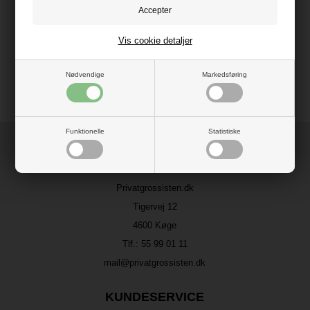
Vis cookie detaljer
Nødvendige
Markedsføring
Funktionelle
Statistiske
HER FINDER DU OS
Privatgrossisten.dk
Tigervej 12
4600 Køge
Tlf.:
55 99 01 11
mail@privatgrossisten.dk
KUNDESERVICE