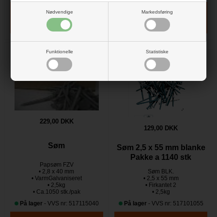
Nødvendige
Markedsføring
Funktionelle
Statistiske
229,00 DKK
129,00 DKK
Søm
Søm 2,5 x 55 mm blanke
Pakke a 1140 stk
Papsøm FZV
• 2,8 x 40 mm
Søm BLK.
• VarmGalvaniseret
• 2,5 x 55 mm
• 2,5kg
• Firkantet 2
• Ca.1050 stk./pak
• 2,5kg
På lager
- VVS nr: 517115040
På lager
- VVS nr: 517101055