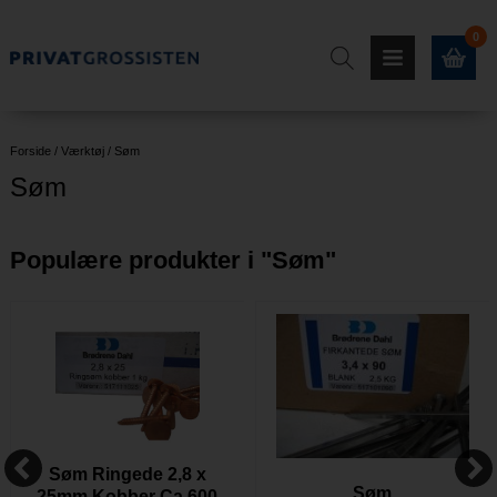
0
Forside
/
Værktøj
/
Søm
Søm
Populære produkter i "
Søm
"
Søm Ringede 2,8 x
Søm
25mm Kobber Ca.600