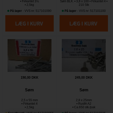
• Firkantet 3½
Søm BLK. • 3,8 x 100 • Firkantet 4 •
• 2,5kg
210 Stk
På lager
- VVS nr: 517101090
På lager
- VVS nr: 517101100
190,00 DKK
249,00 DKK
Søm
Søm
2,5 x 55 mm
2,8 x 25mm
• Firkantet 4
• Rustfri A2
• 2,5kg
• Ca.650 stk./pak