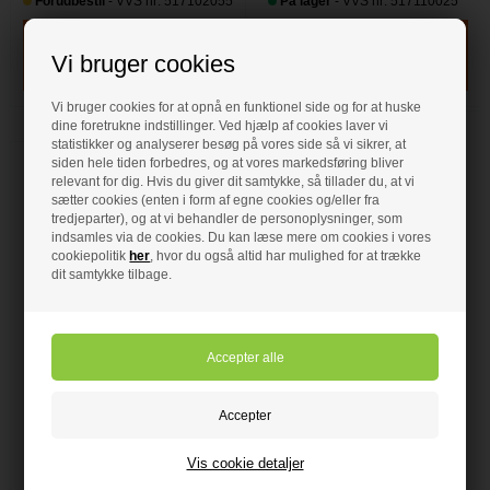
Forudbestil
- VVS nr: 517102055
På lager
- VVS nr: 517110025
Vi bruger cookies
Vi bruger cookies for at opnå en funktionel side og for at huske
dine foretrukne indstillinger. Ved hjælp af cookies laver vi
statistikker og analyserer besøg på vores side så vi sikrer, at
siden hele tiden forbedres, og at vores markedsføring bliver
relevant for dig. Hvis du giver dit samtykke, så tillader du, at vi
sætter cookies (enten i form af egne cookies og/eller fra
tredjeparter), og at vi behandler de personoplysninger, som
indsamles via de cookies. Du kan læse mere om cookies i vores
cookiepolitik
her
, hvor du også altid har mulighed for at trække
dit samtykke tilbage.
229,00 DKK
235,00 DKK
Søm
Søm
Papsøm FZV
• 2,8 x 25 mm
2,8 x 40 mm
• VarmGalvaniseret
• Rustfri A2
• 2,5kg
• Ca.480 stk./pak
• Ca.1475 stk./pak
Vis cookie detaljer
På lager
- VVS nr: 517110040
På lager
- VVS nr: 517115025