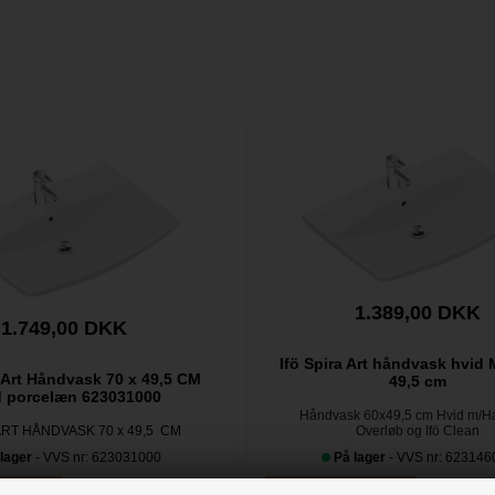
1.389,00 DKK
1.749,00 DKK
Ifö Spira Art håndvask hvid 
 Art Håndvask 70 x 49,5 CM
49,5 cm
d porcelæn 623031000
Håndvask 60x49,5 cm Hvid m/H
ART HÅNDVASK 70 x 49,5 CM
Overløb og Ifö Clean
lager
- VVS nr: 623031000
På lager
- VVS nr: 623146