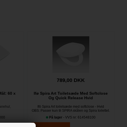
789,00 DKK
Mål: 60 x
Ifø Spira Art Toiletsæde Med Softclose
Og Quick Release Hvid
anehul,
Ifö Spira Art toiletsæde med softclose - Hvid
OBS: Passer kun til SPIRA skålen
og Spira toilettet.
000
På lager
- VVS nr: 614548100