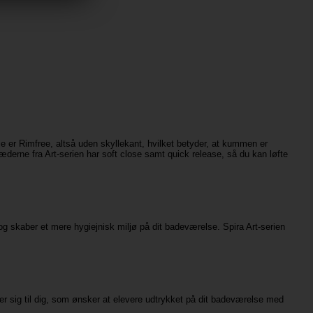
rie er Rimfree, altså uden skyllekant, hvilket betyder, at kummen er
æderne fra Art-serien har soft close samt quick release, så du kan løfte
g skaber et mere hygiejnisk miljø på dit badeværelse. Spira Art-serien
r sig til dig, som ønsker at elevere udtrykket på dit badeværelse med