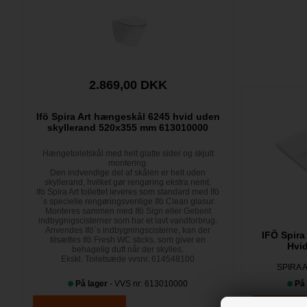
2.869,00 DKK
Ifö Spira Art hængeskål 6245 hvid uden
skyllerand 520x355 mm 613010000
Hængetoiletskål med helt glatte sider og skjult
montering.
Den indvendige del af skålen er helt uden
skyllerand, hvilket gør rengøring ekstra nemt.
Ifö Spira Art toilettet leveres som standard med Ifö
´s specielle rengøringsvenlige Ifö Clean glasur.
Monteres sammen med Ifö Sign eller Geberit
indbygnigscisterner som har et lavt vandforbrug.
Anvendes Ifö´s indbygningscisterne, kan der
IFÖ Spira
tilsættes Ifö Fresh WC sticks, som giver en
Hvi
behagelig duft når der skylles.
Ekskl. Toiletsæde vvsnr. 614548100
SPIRA 
På lager
- VVS nr: 613010000
På 