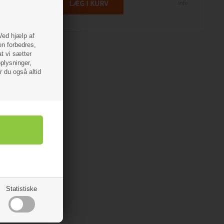
 Ved hjælp af
en forbedres,
at vi sætter
oplysninger,
r du også altid
Statistiske