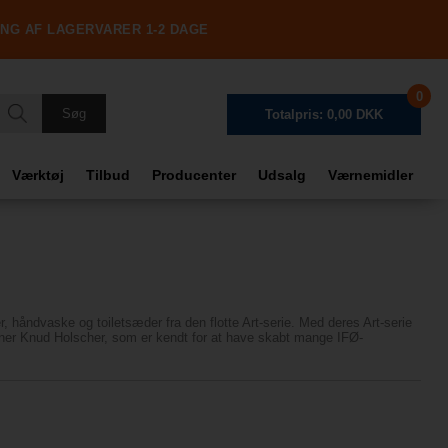
ING AF LAGERVARER 1-2 DAGE
0
Totalpris: 0,00 DKK
Værktøj
Tilbud
Producenter
Udsalg
Værnemidler
Frag
Tota
r, håndvaske og toiletsæder fra den flotte Art-serie. Med deres Art-serie
signer Knud Holscher, som er kendt for at have skabt mange IFØ-