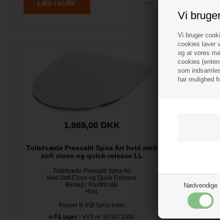
Vi bruge
Vi bruger cooki
cookies laver v
og at vores mar
cookies (enten 
som indsamles 
har mulighed f
1.669,00 DKK
Toiletsæde Pressalit Spira Art hvid med
Toiletsæde 
soft close og quick-release LL
soft 
Toiletsæde Pressalit Spira Art
Toi
Med Soft Close og Quick Release
Med S
Beslag i Rustfrit stål
Nødvendige
Hvid
Passer til IFØ Spira toilet
P
På lager
- VVS nr: 615071000
På 