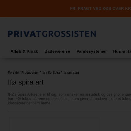
FRI FRAGT VED KØB OVER KR.
Afløb & Kloak
Badeværelse
Varmesystemer
Hus & H
Forside
/
Producenter
/
Ifø
/
Ifø Spira
/
Ifø spira art
Ifø spira art
IFØs Spira Art-serie er til dig, som ønsker en æstetisk og designorienter
har IFØ fokus på rene og enkle linjer, som giver dit badeværelse et luks
klassikere gennem årene.