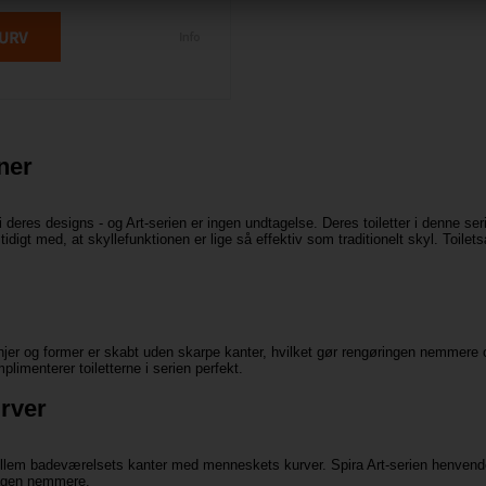
ner
i deres designs - og Art-serien er ingen undtagelse. Deres toiletter i denne se
gt med, at skyllefunktionen er lige så effektiv som traditionelt skyl. Toilets
njer og former er skabt uden skarpe kanter, hvilket gør rengøringen nemmere o
imenterer toiletterne i serien perfekt.
urver
mellem badeværelsets kanter med menneskets kurver. Spira Art-serien henvende
rdagen nemmere.