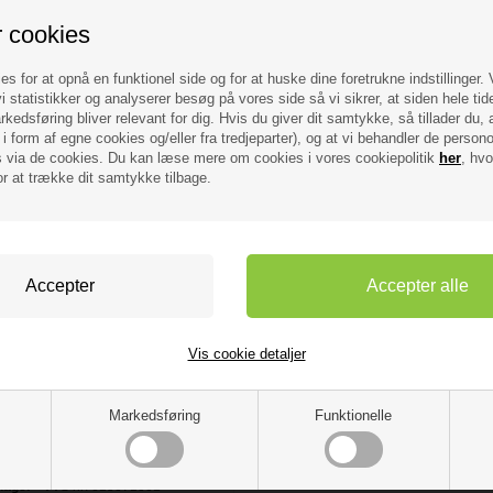
r cookies
es for at opnå en funktionel side og for at huske dine foretrukne indstillinger.
i statistikker og analyserer besøg på vores side så vi sikrer, at siden hele tid
kedsføring bliver relevant for dig. Hvis du giver dit samtykke, så tillader du, 
i form af egne cookies og/eller fra tredjeparter), og at vi behandler de person
via de cookies. Du kan læse mere om cookies i vores cookiepolitik
her
, hvo
or at trække dit samtykke tilbage.
2.345,00 DKK
Pressalit Spira Art SORT med
close og quick-release
Vis cookie detaljer
letsæde Pressalit Spira Art
oft Close og Quick Release
Beslag i Rustfrit stål
Markedsføring
Funktionelle
Sort
asser til IFØ Spira toilet
lager
- VVS nr: 615071001