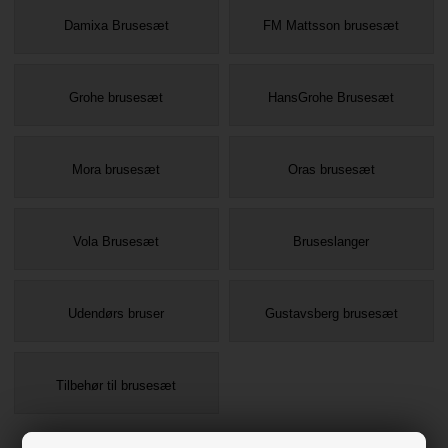
Damixa Brusesæt
FM Mattsson brusesæt
Grohe brusesæt
HansGrohe Brusesæt
Mora brusesæt
Oras brusesæt
Vola Brusesæt
Bruseslanger
Udendørs bruser
Gustavsberg brusesæt
Tilbehør til brusesæt