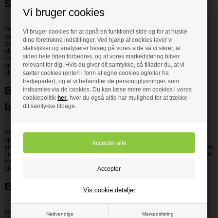
Skift stil med dit nye brusesæt
Vi bruger cookies
Når du skal vælge et nyt brusesæt, så er det naturligvis vigtigt, at det
Vi bruger cookies for at opnå en funktionel side og for at huske
passer godt til det look og design, der kendetegner din brusekabine.
dine foretrukne indstillinger. Ved hjælp af cookies laver vi
Samtidig har du også muligheden for at skabe en ny stil, hvis du
statistikker og analyserer besøg på vores side så vi sikrer, at
eksempelvis vælger et brusesæt i krom fra Vola. Et moderne og
siden hele tiden forbedres, og at vores markedsføring bliver
minimalistisk brusesæt kan hurtigt blive det mest definerende træk ved
relevant for dig. Hvis du giver dit samtykke, så tillader du, at vi
din brusekabine, og så er det ikke sikkert, at selve kabinen eller fliserne
bliver bemærket så meget mere.
sætter cookies (enten i form af egne cookies og/eller fra
tredjeparter), og at vi behandler de personoplysninger, som
Budget eller luksus når du vælger
indsamles via de cookies. Du kan læse mere om cookies i vores
cookiepolitik
her
, hvor du også altid har mulighed for at trække
brusesæt?
dit samtykke tilbage.
Vi har dig dækket uanset om du går efter et billigt brusesæt, der skal
opdatere husets brusekabine, eller om du leder efter et smukt og
luksuriøst brusesæt til din omfattende modernisering af badeværelset. Du
finder også en række forskellige former for funktionalitet i vores brusesæt,
fra traditionelle og enkle modeller, til modeller med flere brusevinkler og
stort brusehoved.
Bestil et brusesæt hjem her
Vis cookie detaljer
Hvis du ved, hvad du leder efter, så kan du hurtigt finde det frem, ved at
Nødvendige
Markedsføring