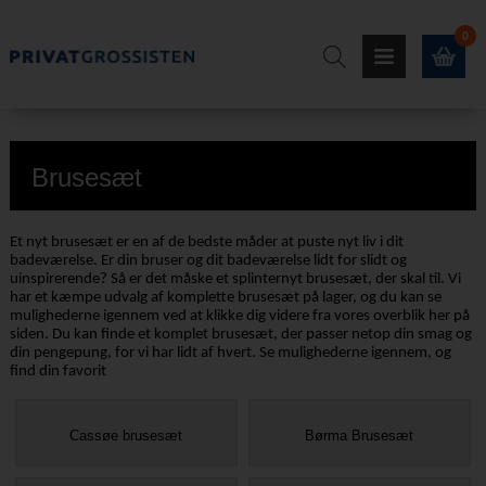
0
Brusesæt
Et nyt brusesæt er en af de bedste måder at puste nyt liv i dit
badeværelse. Er din bruser og dit badeværelse lidt for slidt og
uinspirerende? Så er det måske et splinternyt brusesæt, der skal til. Vi
har et kæmpe udvalg af komplette brusesæt på lager, og du kan se
mulighederne igennem ved at klikke dig videre fra vores overblik her på
siden. Du kan finde et komplet brusesæt, der passer netop din smag og
din pengepung, for vi har lidt af hvert. Se mulighederne igennem, og
find din favorit
Cassøe brusesæt
Børma Brusesæt