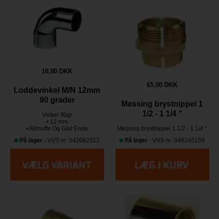
10,00 DKK
65,00 DKK
Loddevinkel M/N 12mm
90 grader
Messing brystnippel 1
1/2 - 1 1/4 "
Vinkel 90gr
• 12 mm
• M/muffe Og Glat Ende
Messing brystnippel 1 1/2 - 1 1/4 "
På lager
- VVS nr: 042092012
På lager
- VVS nr: 048245159