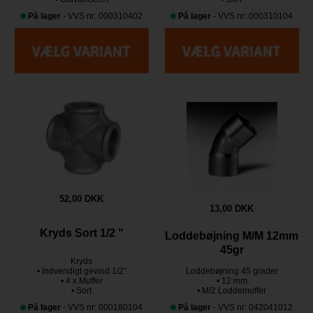
På lager
- VVS nr: 000310402
På lager
- VVS nr: 000310104
52,00 DKK
13,00 DKK
Kryds Sort 1/2 "
Loddebøjning M/M 12mm
45gr
Kryds
• Indvendigt gevind 1/2"
Loddebøjning 45 grader
• 4 x Muffer
• 12 mm
• Sort
• M/2 Loddemuffer
På lager
- VVS nr: 000180104
På lager
- VVS nr: 042041012