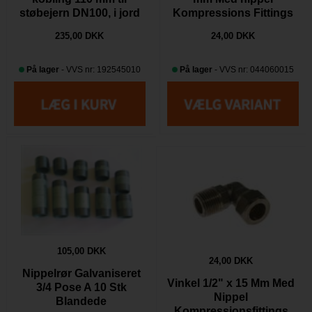
støbejern DN100, i jord
Kompressions Fittings
CONEX
235,00 DKK
24,00 DKK
På lager
- VVS nr: 192545010
På lager
- VVS nr: 044060015
105,00 DKK
24,00 DKK
Nippelrør Galvaniseret
Vinkel 1/2" x 15 Mm Med
3/4 Pose A 10 Stk
Nippel
Blandede
Kompressionsfittings