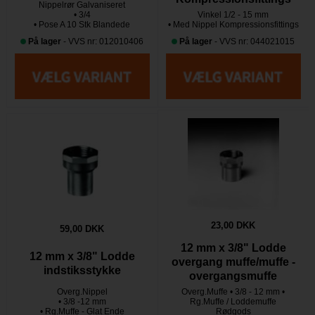
Nippelrør Galvaniseret
• 3/4
Vinkel 1/2 - 15 mm
• Pose A 10 Stk Blandede
• Med Nippel Kompressionsfittings
På lager
- VVS nr: 012010406
På lager
- VVS nr: 044021015
23,00 DKK
59,00 DKK
12 mm x 3/8" Lodde
12 mm x 3/8" Lodde
overgang muffe/muffe -
indstiksstykke
overgangsmuffe
Overg.Nippel
Overg.Muffe • 3/8 - 12 mm •
• 3/8 -12 mm
Rg.Muffe / Loddemuffe
• Rg.Muffe - Glat Ende
Rødgods