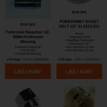
24,00 DKK
FORKROMET ROSET
85,00 DKK
DELT 1/2" 01 5315 022
Forkromet Nippelrør 1/2-
Roset
30Mm Forkromet
• Materiale Plast
• Overflade Forkromet
Messing
• Dimension 1/2 "
Forkromet Nippelrør
• Udv. diameter 52 mm
• 1/2-30 mm
• Indv. diameter 22 mm
• Forkromet Messing
På lager
- VVS nr: 042803504
På lager
- VVS nr: 015315022