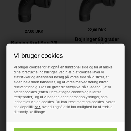
22,00 DKK
27,00 DKK
Bøjninger 90 grader
Bøjning Kort Sort 3/8
sorte 1/2" LL
Muffe-Nippel
Muffe/Nippel
Vi bruger cookies
• Bøjning (kort)
Bøjning
• Indvendigt gevind 3/8"
• Indvendigt gevind 1/2"
• Udvendig gevind 3/8"
• Udvendig gevind 1/2"
Vi bruger cookies for at opnå en funktionel side og for at huske
• Grader 90 º
• 90 º
dine foretrukne indstillinger. Ved hjælp af cookies laver vi
• Stål
• Stål
statistikker og analyserer besøg på vores side så vi sikrer, at
• Sort
• Sort
siden hele tiden forbedres, og at vores markedsføring bliver
På lager
- VVS nr: 000010103
På lager
- VVS nr: 000001104
relevant for dig. Hvis du giver dit samtykke, så tillader du, at vi
sætter cookies (enten i form af egne cookies og/eller fra
tredjeparter), og at vi behandler de personoplysninger, som
indsamles via de cookies. Du kan læse mere om cookies i vores
cookiepolitik
her
, hvor du også altid har mulighed for at trække
dit samtykke tilbage.