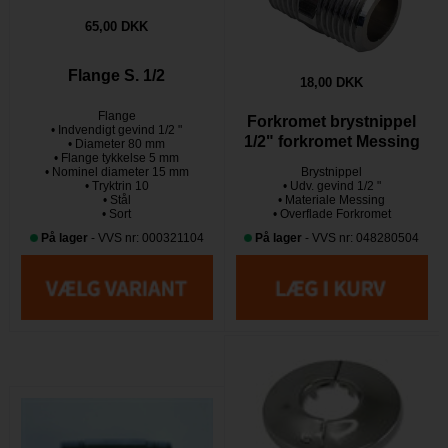
65,00 DKK
Flange S. 1/2
18,00 DKK
Flange
Forkromet brystnippel
• Indvendigt gevind 1/2 "
1/2" forkromet Messing
• Diameter 80 mm
• Flange tykkelse 5 mm
• Nominel diameter 15 mm
Brystnippel
• Tryktrin 10
• Udv. gevind 1/2 "
• Stål
• Materiale Messing
• Sort
• Overflade Forkromet
På lager
- VVS nr: 000321104
På lager
- VVS nr: 048280504