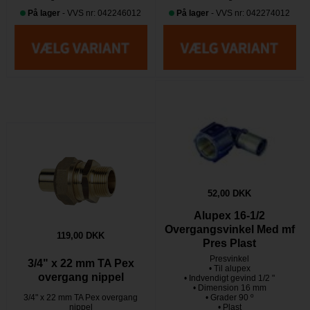
På lager
- VVS nr: 042246012
På lager
- VVS nr: 042274012
52,00 DKK
Alupex 16-1/2
Overgangsvinkel Med mf
119,00 DKK
Pres Plast
Presvinkel
3/4" x 22 mm TA Pex
• Til alupex
overgang nippel
• Indvendigt gevind 1/2 "
• Dimension 16 mm
3/4" x 22 mm TA Pex overgang
• Grader 90 º
nippel
• Plast