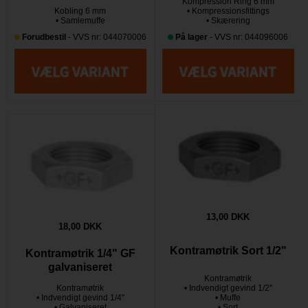
Kompression Ring 6 mm
Kobling 6 mm
• Kompressionsfittings
• Samlemuffe
• Skærering
Forudbestil
- VVS nr: 044070006
På lager
- VVS nr: 044096006
13,00 DKK
18,00 DKK
Kontramøtrik Sort 1/2"
Kontramøtrik 1/4" GF
galvaniseret
Kontramøtrik
Kontramøtrik
• Indvendigt gevind 1/2"
• Indvendigt gevind 1/4"
• Muffe
• Galvaniseret
• Sort