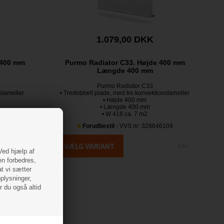
1.079,00 DKK
 400 mm
Purmo Radiator C33. Højde 400 mm
Længde 400 mm
Purmo Radiator C33
slameller
• Tredobbelt plade, med tre konvektionslameller
• Højde 400 mm
• Længde 400 mm
• W 418 ca. 7 m2
44104
Forudbestil
- VVS nr: 328646104
 Ved hjælp af
en forbedres,
at vi sætter
oplysninger,
r du også altid