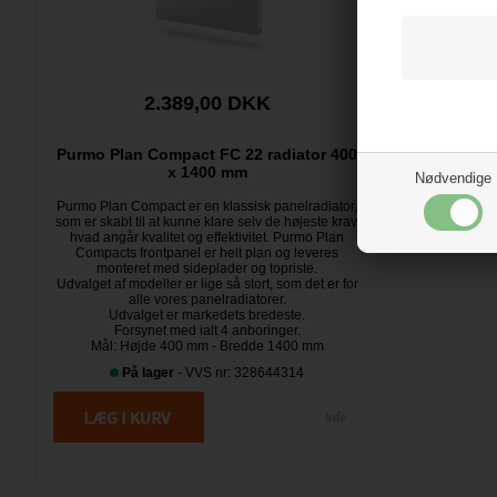
2.389,00 DKK
Purmo Plan Compact FC 22 radiator 400
x 1400 mm
Nødvendige
Purmo Plan Compact er en klassisk panelradiator,
som er skabt til at kunne klare selv de højeste krav,
hvad angår kvalitet og effektivitet. Purmo Plan
Compacts frontpanel er helt plan og leveres
monteret med sideplader og topriste.
Udvalget af modeller er lige så stort, som det er for
alle vores panelradiatorer.
Udvalget er markedets bredeste.
Forsynet med ialt 4 anboringer.
Mål: Højde 400 mm - Bredde 1400 mm
På lager
- VVS nr: 328644314