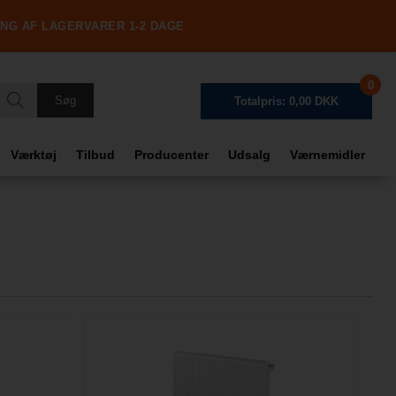
ING AF LAGERVARER 1-2 DAGE
0
Totalpris: 0,00 DKK
Værktøj
Tilbud
Producenter
Udsalg
Værnemidler
Frag
Tota