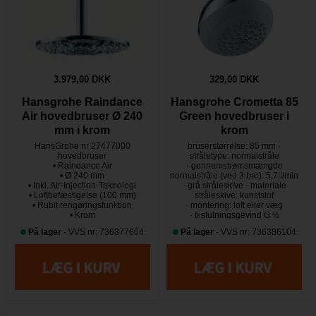
3.979,00 DKK
329,00 DKK
Hansgrohe Raindance
Hansgrohe Crometta 85
Air hovedbruser Ø 240
Green hovedbruser i
mm i krom
krom
HansGrohe nr 27477000
bruserstørrelse: 85 mm ·
hovedbruser
stråletype: normalstråle
• Raindance Air
· gennemstrømsmængde
• Ø 240 mm
normalstråle (ved 3 bar): 5,7 l/min
• Inkl. Air-Injection-Teknologi
· grå stråleskive · materiale
• Loftbefæstigelse (100 mm)
stråleskive: kunststof
• Rubit rengøringsfunktion
· montering: loft eller væg
• Krom
· tilslutningsgevind G ½
På lager
- VVS nr: 736377604
På lager
- VVS nr: 736386104