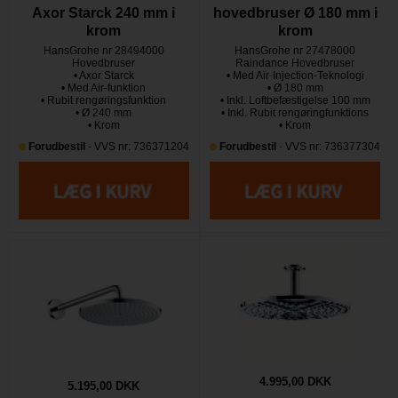
Axor Starck 240 mm i
hovedbruser Ø 180 mm i
krom
krom
HansGrohe nr 28494000
HansGrohe nr 27478000
Hovedbruser
Raindance Hovedbruser
• Axor Starck
• Med Air-Injection-Teknologi
• Med Air-funktion
• Ø 180 mm
• Rubit rengøringsfunktion
• Inkl. Loftbefæstigelse 100 mm
• Ø 240 mm
• Inkl. Rubit rengøringfunktions
• Krom
• Krom
Forudbestil
- VVS nr: 736371204
Forudbestil
- VVS nr: 736377304
4.995,00 DKK
5.195,00 DKK