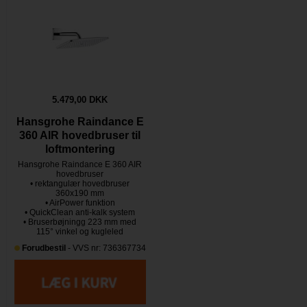
5.479,00 DKK
Hansgrohe Raindance E
360 AIR hovedbruser til
loftmontering
Hansgrohe Raindance E 360 AIR
hovedbruser
• rektangulær hovedbruser
360x190 mm
• AirPower funktion
• QuickClean anti-kalk system
• Bruserbøjningg 223 mm med
115° vinkel og kugleled
Forudbestil
- VVS nr: 736367734