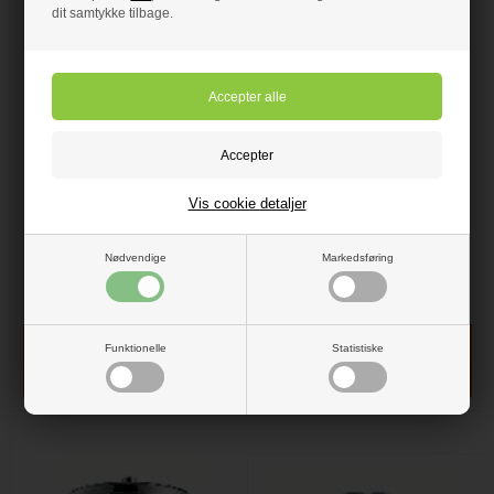
dit samtykke tilbage.
37.595,00 DKK
39.889,00 DKK
HansGrohe Raindance
HansGrohe Rainmaker
Rainmaker med lys
hovedbruser
HansGrohe nr 28418000
HansGrohe nr 28404000
Vis cookie detaljer
• Raindance Rainmaker
• Rainmaker hovedbruser
• Til montering i loft
• Med 5 Stråle typer
• Med 3 stråle typer
• Med air funktion
Nødvendige
Markedsføring
• Med lys
• Med lys
• Krom
• Krom
Forudbestil
- VVS nr: 28418000
Forudbestil
- VVS nr: 28404000
Funktionelle
Statistiske