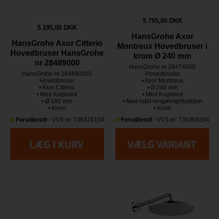
5.795,00 DKK
5.195,00 DKK
HansGrohe Axor
HansGrohe Axor Citterio
Montreux Hovedbruser i
Hovedbruser HansGrohe
krom Ø 240 mm
nr 28489000
HansGrohe nr 28474000
HansGrohe nr 284890000
Hovedbruser
Hovedbruser
• Axor Montreux
• Axor Citterio
• Ø 240 mm
• Med Kugleled
• Med Kugleled
• Ø 180 mm
• Med rubit rengøringsfunktion
• Krom
• Krom
Forudbestil
- VVS nr: 736376104
Forudbestil
- VVS nr: 736368204