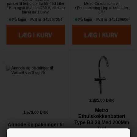
passer til beholder fra 55-450 Liter
Metro Cirkulationsrør
* Kan også tilsluttes 230 V, effekten
• For montering I top af beholder
bliver da 1,0 kW.
3/4"
På lager
- VVS nr: 345297254
På lager
- VVS nr: 345129606
2.825,00 DKK
Metro
1.679,00 DKK
Ethulskøkkenbatteri
Type B3-20 Med 200Mm
Annode og pakninger til
Tud
Vaillant vb70 og 75
Metro køkkenbatteri