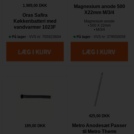
1.989,00 DKK
Magnesium anode 500
X22mm M/3/4
Oras Safira
Køkkenbatteri med
Magnesium anode
• 500 X 22mm
vandvarmer 1023F
• M/3/4
På lager
- VVS nr: 705923604
På lager
- VVS nr: 379550056
425,00 DKK
Metro Anodesæt Passer
189,00 DKK
til Metro Therm