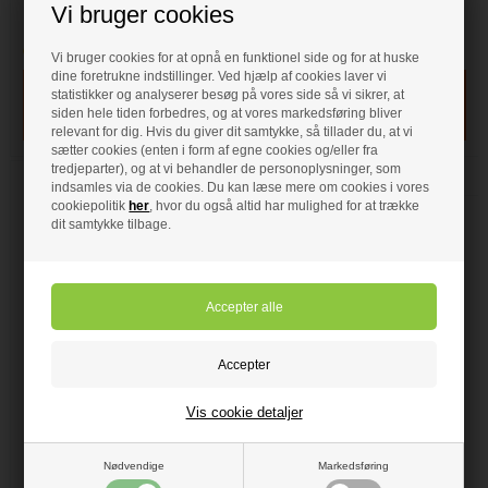
Vi bruger cookies
Annode og pakninger til Vaillant
• Til trykløs montering
vb70 og 75 CB 70
• Krom
Forudbestil
- VVS nr: 342399208
På lager
- VVS nr: 345236004
Vi bruger cookies for at opnå en funktionel side og for at huske
dine foretrukne indstillinger. Ved hjælp af cookies laver vi
statistikker og analyserer besøg på vores side så vi sikrer, at
siden hele tiden forbedres, og at vores markedsføring bliver
relevant for dig. Hvis du giver dit samtykke, så tillader du, at vi
sætter cookies (enten i form af egne cookies og/eller fra
tredjeparter), og at vi behandler de personoplysninger, som
indsamles via de cookies. Du kan læse mere om cookies i vores
cookiepolitik
her
, hvor du også altid har mulighed for at trække
dit samtykke tilbage.
79,00 DKK
Metro flangepakning 55-
175,00 DKK
300 liters beholdere alle
METRO
Vis cookie detaljer
årgange
FLANGEPAKNING
METRO FLANGEPAKNING
Diameter 120 mm til 55-
Nødvendige
Markedsføring
Pakning, gummi Ø150 120,5X97,5.
300 liter
Passer til 55-300 liter.