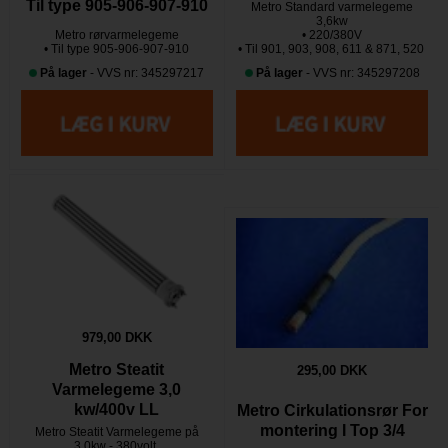
Til type 905-906-907-910
Metro Standard varmelegeme
3,6kw
Metro rørvarmelegeme
• 220/380V
• Til type 905-906-907-910
• Til 901, 903, 908, 611 & 871, 520
På lager
- VVS nr: 345297217
På lager
- VVS nr: 345297208
979,00 DKK
Metro Steatit
295,00 DKK
Varmelegeme 3,0
kw/400v LL
Metro Cirkulationsrør For
montering I Top 3/4
Metro Steatit Varmelegeme på
3,0kw - 380volt,