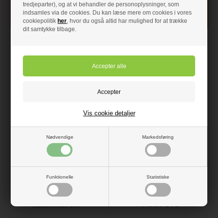
tredjeparter), og at vi behandler de personoplysninger, som
indsamles via de cookies. Du kan læse mere om cookies i vores
cookiepolitik
her
, hvor du også altid har mulighed for at trække
dit samtykke tilbage.
Vis cookie detaljer
39.950,00 DKK
Baxi TPK 24 kedel med
Nødvendige
Markedsføring
Scandpell
træpillebrænder med
fødemotor
Træpillekedel med løs
36.895,00 DKK
Funktionelle
Statistiske
træpillebrænder af typen
Scandpell.
Baxi Træpillekedel TPK
Høj virkningsgrad (91%)
HS20 STD
Modulerende drift