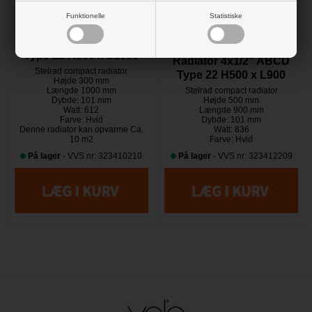
777,00 DKK
Funktionelle
Statistiske
1.069,00 DKK
Stelrad Compact All In
Radiator 4x1/2" ABCD
Stelrad Compact All In
Type 22 H300 x L1000
Radiator 4x1/2" ABCD
Stelrad compact radiator
Type 22 H500 x L900
Højde 300 mm
Længde 1000 mm
Stelrad compact radiator
Dybde: 101 mm
Højde 500 mm
Watt: 612
Længde 900 mm
Farve: Hvid
Dybde: 101 mm
Denne radiator kan opvarme Ca.
Watt: 836
10 m2
Farve: Hvid
På lager
- VVS nr: 323410210
På lager
- VVS nr: 323412209