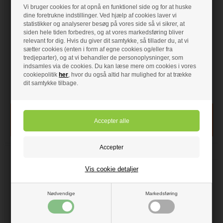
Stelrad Compact All In
Stelrad Compact All In
Vi bruger cookies for at opnå en funktionel side og for at huske
dine foretrukne indstillinger. Ved hjælp af cookies laver vi
Radiator 4x1/2" ABCD
Radiator 4x1/2" ABCD
statistikker og analyserer besøg på vores side så vi sikrer, at
Type 22 H 500 x L 700
Type 22 H 500 x L 800
siden hele tiden forbedres, og at vores markedsføring bliver
mm
mm
relevant for dig. Hvis du giver dit samtykke, så tillader du, at vi
Stelrad compact radiator
Stelrad compact radiator
sætter cookies (enten i form af egne cookies og/eller fra
Højde 500 mm
Højde 500 mm
tredjeparter), og at vi behandler de personoplysninger, som
Længde 700 mm
Længde 800 mm
indsamles via de cookies. Du kan læse mere om cookies i vores
Dybde: 101 mm
Dybde: 101 mm
cookiepolitik
her
, hvor du også altid har mulighed for at trække
Watt: 650
Watt: 743
dit samtykke tilbage.
Farve: Hvid
Farve: Hvid
På lager
- VVS nr: 323412207
På lager
- VVS nr: 323412208
Vis cookie detaljer
Nødvendige
Markedsføring