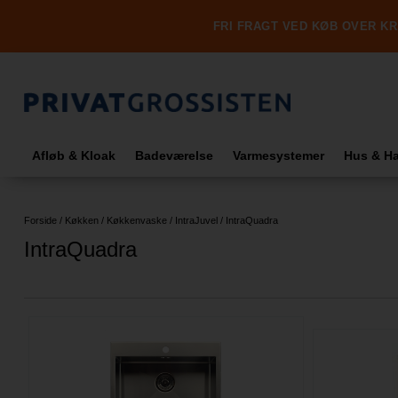
FRI FRAGT VED KØB OVER KR.
Afløb & Kloak
Badeværelse
Varmesystemer
Hus & H
Forside
/
Køkken
/
Køkkenvaske
/
IntraJuvel
/
IntraQuadra
IntraQuadra