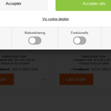
Vis cookie detaljer
Markedsføring
Funktionelle
5.989,00 DKK
5.989,00 DKK
IntraQuadra nr Quadra340
Juvel IntraQuadra nr Qua
Køkkenvask Juvel
Køkkenvask Juvel
skens mål: 34 x 40 x 18 cm
• Vaskens mål: 40 x 40 x 18
• Passer til 40 cm skab
• Passer til 50 cm skab
dbestil
- VVS nr: 682171110
Forudbestil
- VVS nr: 6821