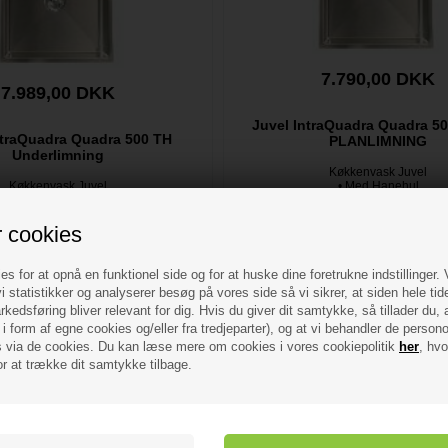
7.790,00 DKK
7.989,00 DKK
Juvel IntraQuadra Quadra 50
ntraQuadra Quadra 500 TH
PLANLIMNING
Underlimning
Køkkenvask Juvel
Køkkenvask Juvel
• Med Hanehul
• Med Hanehul
• Vaskens mål: 50 x 40 x 18
skens mål: 50 x 40 x 18 cm
• Passer til 60 cm skab
• Passer til 60 cm skab
• Planlimning
r cookies
dbestil
- VVS nr: 682174140
Forudbestil
- VVS nr: 6821
es for at opnå en funktionel side og for at huske dine foretrukne indstillinger.
i statistikker og analyserer besøg på vores side så vi sikrer, at siden hele tid
kedsføring bliver relevant for dig. Hvis du giver dit samtykke, så tillader du, 
i form af egne cookies og/eller fra tredjeparter), og at vi behandler de person
via de cookies. Du kan læse mere om cookies i vores cookiepolitik
her
, hvo
or at trække dit samtykke tilbage.