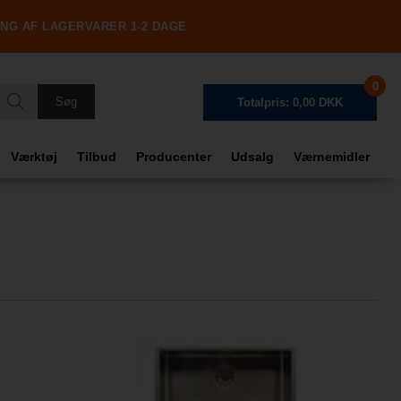
ING AF LAGERVARER 1-2 DAGE
0
Totalpris: 0,00 DKK
Værktøj
Tilbud
Producenter
Udsalg
Værnemidler
Frag
Tota