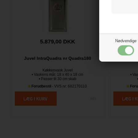
Nødvendige
5.879,00 DKK
Juvel IntraQuadra nr Quadra180
Juvel 
Køkkenvask Juvel
• Vaskens mål: 18 x 40 x 18 cm
• Va
• Passer til 30 cm skab
Forudbestil
- VVS nr: 682170110
Foru