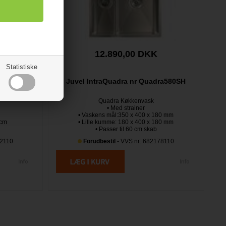
12.890,00 DKK
Statistiske
Juvel IntraQuadra nr Quadra580SH
dra400
Quadra Køkkenvask
• Med strainer
• Vaskens mål:350 x 400 x 180 mm
 cm
• Lille kumme: 180 x 400 x 180 mm
• Passer til 60 cm skab
72110
Forudbestil
- VVS nr: 682178110