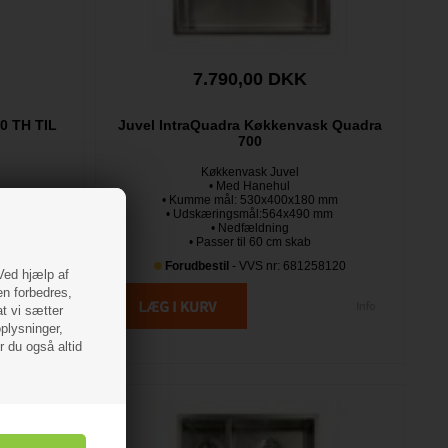
7.790,00 DKK
0 TH TIL
Juvel IntraQuadra Køkkenvask Quadra
700
Køkkenvask Juvel
• Med Hanehul
 cm
• Kumme mål: 530x400x180 mm
• Udskæringsmål:564x490 mm
• Nedfældning
• Passer til 60 cm skab
74150
Forudbestil
- VVS nr: 681258120
 Ved hjælp af
en forbedres,
at vi sætter
oplysninger,
r du også altid