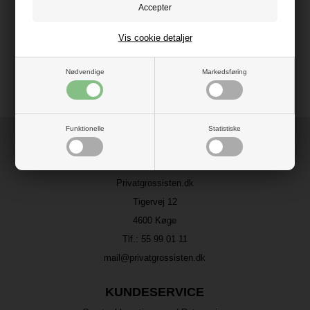
Vis cookie detaljer
Nødvendige
Markedsføring
Funktionelle
Statistiske
HER FINDER DU OS
Privatgrossisten.dk
Tigervej 12
4600 Køge
Tlf.:
55 99 01 11
mail@privatgrossisten.dk
KUNDESERVICE