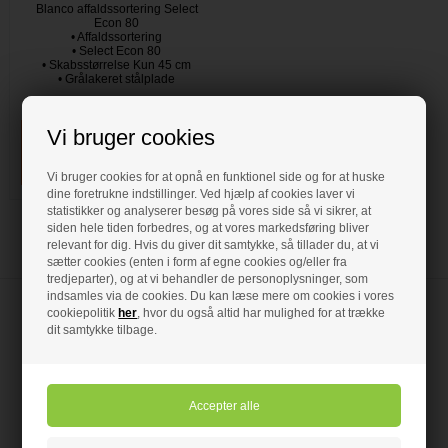
Blanco affaldssortering Select
Econ 80
• Affaldssortering
• Select Econ 80
• Skabsstørrelse Kun 45 cm
• Grålakeret stålplade
Forudbestil
- VVS nr: 510836
Vi bruger cookies
Vi bruger cookies for at opnå en funktionel side og for at huske
dine foretrukne indstillinger. Ved hjælp af cookies laver vi
statistikker og analyserer besøg på vores side så vi sikrer, at
siden hele tiden forbedres, og at vores markedsføring bliver
relevant for dig. Hvis du giver dit samtykke, så tillader du, at vi
sætter cookies (enten i form af egne cookies og/eller fra
tredjeparter), og at vi behandler de personoplysninger, som
indsamles via de cookies. Du kan læse mere om cookies i vores
cookiepolitik
her
, hvor du også altid har mulighed for at trække
dit samtykke tilbage.