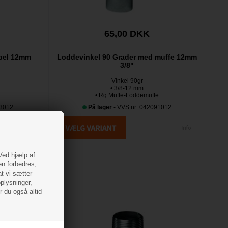
65,00 DKK
ppel 12mm
Loddevinkel 90 Grader med muffe 12mm
3/8"
Vinkel 90gr
• 3/8-12 mm
• Rg.Muffe-Loddemuffe
93012
På lager
- VVS nr: 042091012
 Ved hjælp af
en forbedres,
at vi sætter
oplysninger,
r du også altid