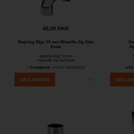
45,00 DKK
Bøjning 90gr 10 mm M/muffe Og Glat
Dæ
Ende
R
Bøjning 90gr 10 mm
• M/muffe Og Glat Ende
Forudbestil
- VVS nr: 042001010
På 