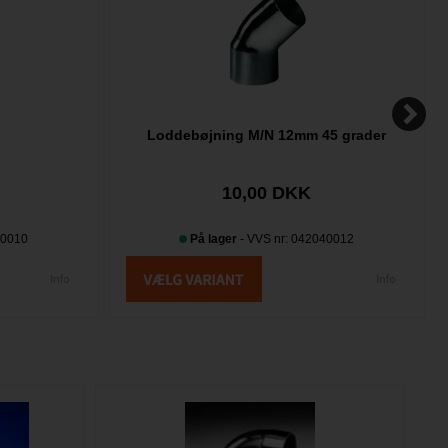
Loddebøjning M/N 12mm 45 grader
10,00 DKK
30010
På lager
- VVS nr: 042040012