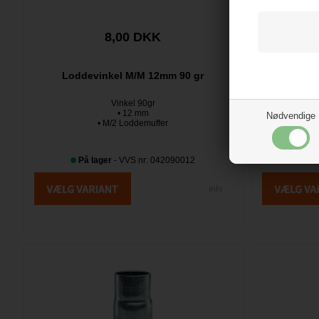
8,00 DKK
Loddevinkel M/M 12mm 90 gr
Loddevi
Vinkel 90gr
• 12 mm
Nødvendige
• M/2 Loddemuffer
På lager
- VVS nr: 042090012
På 