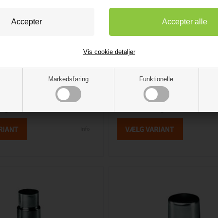
129,00 DKK
10,00 DKK
Vis cookie detaljer
Overbøjning 12 mm
nkel M/N 12mm 90 grader
Overbøjning 12 mm
Markedsføring
Funktionelle
Vinkel 90gr
• M/2 Loddemuffer
• 12 mm
• M/muffe Og Glat Ende
lager
- VVS nr: 042092012
På lager
- VVS nr: 042085