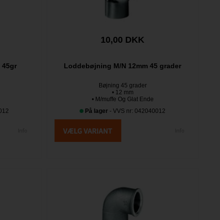
10,00 DKK
 45gr
Loddebøjning M/N 12mm 45 grader
Bøjning 45 grader
• 12 mm
• M/muffe Og Glat Ende
012
På lager
- VVS nr: 042040012