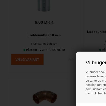
6,00 DKK
Loddeunion
Loddemuffe i 10 mm
Loddemuffe i 10 mm
•
På lager
- VVS nr: 042270010
På 
Vi bruge
Vi bruger cooki
cookies laver v
og at vores mar
cookies (enten 
som indsamles 
har mulighed f