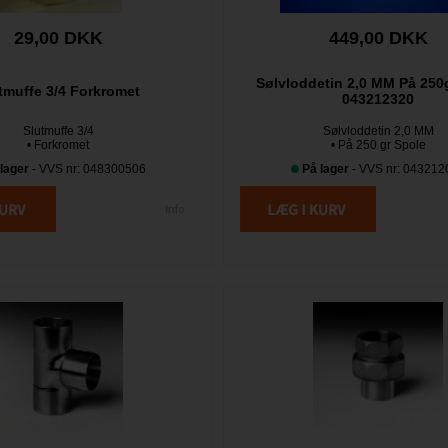
29,00 DKK
449,00 DKK
Sølvloddetin 2,0 MM På 250
tmuffe 3/4 Forkromet
043212320
Slutmuffe 3/4
Sølvloddetin 2,0 MM
• Forkromet
• På 250 gr Spole
lager
- VVS nr: 048300506
På lager
- VVS nr: 043212