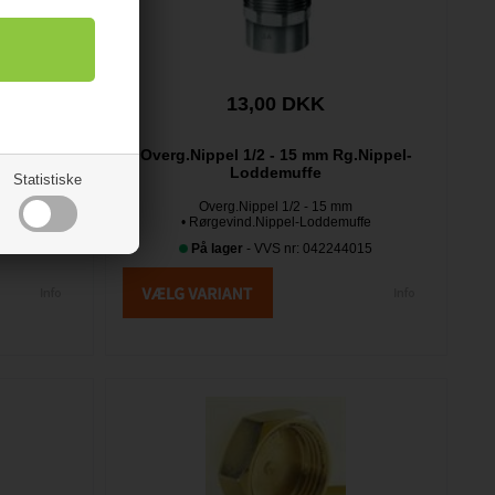
13,00 DKK
Overg.Nippel 1/2 - 15 mm Rg.Nippel-
Loddemuffe
Statistiske
Overg.Nippel 1/2 - 15 mm
• Rørgevind.Nippel-Loddemuffe
012
På lager
- VVS nr: 042244015