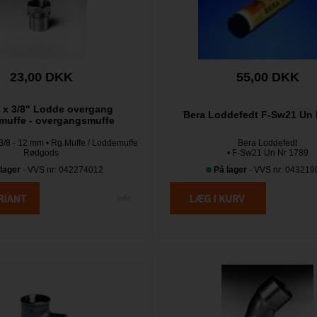
23,00 DKK
55,00 DKK
 x 3/8" Lodde overgang
Bera Loddefedt F-Sw21 Un 
muffe - overgangsmuffe
3/8 - 12 mm • Rg.Muffe / Loddemuffe
Bera Loddefedt
Rødgods
• F-Sw21 Un Nr 1789
lager
- VVS nr: 042274012
På lager
- VVS nr: 043219