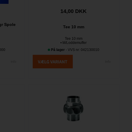
14,00 DKK
gr Spole
Tee 10 mm
Tee 10 mm
• M/Loddemuffer
000
På lager
- VVS nr: 042130010