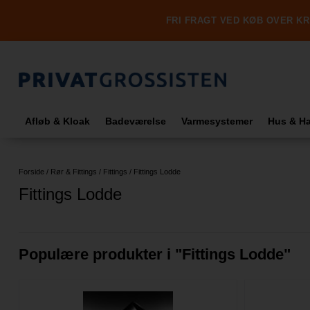
FRI FRAGT VED KØB OVER KR.
Afløb & Kloak
Badeværelse
Varmesystemer
Hus & H
Forside
/
Rør & Fittings
/
Fittings
/
Fittings Lodde
Fittings Lodde
Populære produkter i "
Fittings Lodde
"