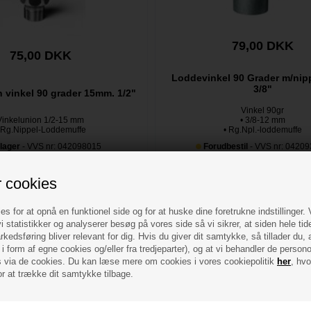
79,00 DKK
75,00 DKK
Loddevinkel 90 Grader m/ni
3/8"
 vinkel 90 grader 15mm. 1/2"
Vinkel 90gr
Vinkelunion 1/2-15 mm
• 3/8-12 mm
 Rg.Nippel-Loddemuffe
• Rg.Npl.-loddemuffe
lager
- VVS nr: 042098015
Forudbestil
- VVS nr: 0420
r cookies
es for at opnå en funktionel side og for at huske dine foretrukne indstillinger.
i statistikker og analyserer besøg på vores side så vi sikrer, at siden hele tid
kedsføring bliver relevant for dig. Hvis du giver dit samtykke, så tillader du, 
i form af egne cookies og/eller fra tredjeparter), og at vi behandler de person
via de cookies. Du kan læse mere om cookies i vores cookiepolitik
her
, hvo
or at trække dit samtykke tilbage.