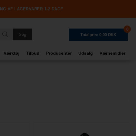
ING AF LAGERVARER 1-2 DAGE
0
Totalpris: 0,00 DKK
Værktøj
Tilbud
Producenter
Udsalg
Værnemidler
Frag
Tota