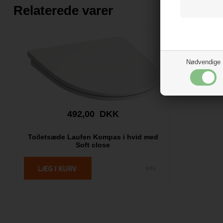
Relaterede varer
Nødvendige
492,00 DKK
Toiletsæde Laufen Kompas i hvid med
Soft close