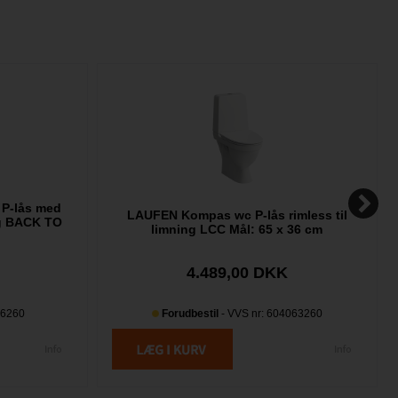
 P-lås med
LAUFEN Kompas wc P-lås rimless til
ng BACK TO
limning LCC Mål: 65 x 36 cm
4.489,00 DKK
86260
Forudbestil
- VVS nr: 604063260