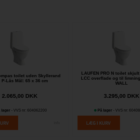
LAUFEN PRO N toilet skjult
mpas toilet uden Skyllerand
LCC overflade og til limni
 P-Lås Mål: 65 x 36 cm
WALL
2.065,00 DKK
3.295,00 DKK
 lager
- VVS nr: 604062200
På lager
- VVS nr: 6040