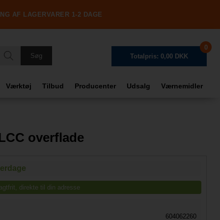
ING AF LAGERVARER 1-2 DAGE
0
Totalpris: 0,00 DKK
Værktøj
Tilbud
Producenter
Udsalg
Værnemidler
Frag
Tota
 LCC overflade
verdage
tfrit, direkte til din adresse
604062260