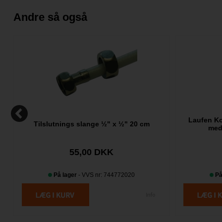
Andre så også
Laufen Ko
Tilslutnings slange ½" x ½" 20 cm
med
55,00 DKK
På lager
- VVS nr: 744772020
På