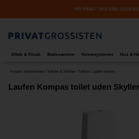
FRI FRAGT VED KØB OVER KR.
Afløb & Kloak
Badeværelse
Varmesystemer
Hus & H
Forside
/
Badeværelse
/
Toiletter & Tilbehør
/
Toiletter
/
Laufen toiletter
Laufen Kompas toilet uden Skylle