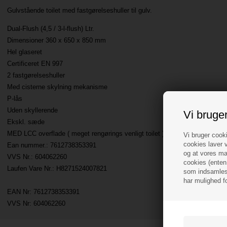
Gulvstående toilet med fastgørelseshuller til gulv.
Dual-Flush (4,5 / 3-l-flush) Ltr.
Dimensioner 360 x 650 x 850 mm
Hel glaseret
Certificeret EN 997
2 fastgørelseshuller
Med cisterne skylning mekanisme
P-lås
Uden skyllerende
Vi bruge
Ekskl. sæde
MED LCC overflade ( meget rengørings venligt toilet )
Vi bruger cooki
cookies laver v
Ean nummer.: 7612738353391
og at vores mar
VVS Nr.: 604062260
cookies (enten 
Laufen Vare Nr.: H8271524007821
som indsamles 
har mulighed f
EAN Nr: 7612738353391
VVS Nr:
604062260