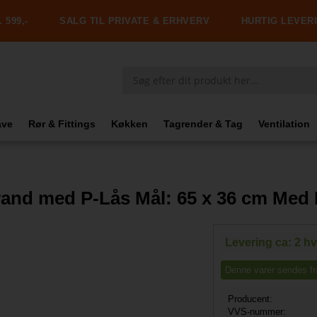
 599,-
SALG TIL PRIVATE & ERHVERV
HURTIG LEVER
ave
Rør & Fittings
Køkken
Tagrender & Tag
Ventilation
rand med P-Lås Mål: 65 x 36 cm Med
Levering ca: 2 h
Denne varer sendes frag
Producent:
VVS-nummer: