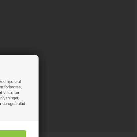
 Ved hjælp af
en forbedres,
at vi sætter
oplysninger,
r du også altid