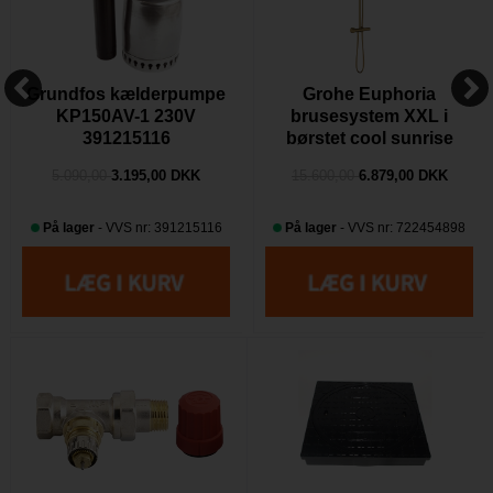
Grundfos kælderpumpe
Grohe Euphoria
KP150AV-1 230V
brusesystem XXL i
391215116
børstet cool sunrise
5.090,00
3.195,00 DKK
15.600,00
6.879,00 DKK
På lager
- VVS nr: 391215116
På lager
- VVS nr: 722454898