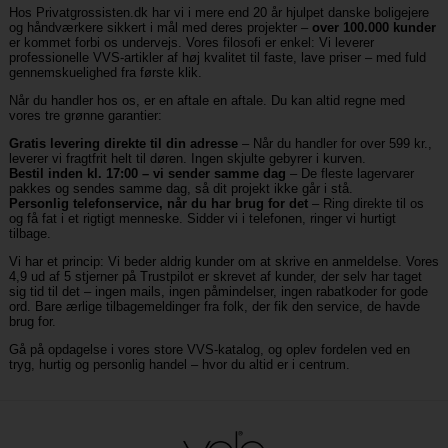
Hos Privatgrossisten.dk har vi i mere end 20 år hjulpet danske boligejere
og håndværkere sikkert i mål med deres projekter –
over 100.000 kunder
er kommet forbi os undervejs. Vores filosofi er enkel: Vi leverer
professionelle VVS-artikler af høj kvalitet til faste, lave priser – med fuld
gennemskuelighed fra første klik.
Når du handler hos os, er en aftale en aftale. Du kan altid regne med
vores tre grønne garantier:
Gratis levering direkte til din adresse
– Når du handler for over 599 kr.,
leverer vi fragtfrit helt til døren. Ingen skjulte gebyrer i kurven.
Bestil inden kl. 17:00 – vi sender samme dag
– De fleste lagervarer
pakkes og sendes samme dag, så dit projekt ikke går i stå.
Personlig telefonservice, når du har brug for det
– Ring direkte til os
og få fat i et rigtigt menneske. Sidder vi i telefonen, ringer vi hurtigt
tilbage.
Vi har et princip: Vi beder aldrig kunder om at skrive en anmeldelse. Vores
4,9 ud af 5 stjerner på Trustpilot er skrevet af kunder, der selv har taget
sig tid til det – ingen mails, ingen påmindelser, ingen rabatkoder for gode
ord. Bare ærlige tilbagemeldinger fra folk, der fik den service, de havde
brug for.
Gå på opdagelse i vores store VVS-katalog, og oplev fordelen ved en
tryg, hurtig og personlig handel – hvor du altid er i centrum.