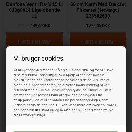
Danfoss Ventil Ra-N 15 LI
60 cm Karm Med Dæksel
013g0014 Ligeløbende
Firkantet ( letvægt )
LL
225582600
225,00
149,00DKK
1.895,00 DKK
Vi bruger cookies
Vi bruger cookies for at opnå en funktionel side og for at huske
dine foretrukne indstillinger. Ved hjælp af cookies laver vi
statistikker og analyserer besøg på vores side så vi sikrer, at
siden hele tiden forbedres, og at vores markedsføring bliver
relevant for dig. Hvis du giver dit samtykke, så tillader du, at vi
sætter cookies (enten i form af egne cookies og/eller fra
tredjeparter), og at vi behandler de personoplysninger, som
Hansgrohe Talis
indsamles via de cookies. Du kan læse mere om cookies i vores
SELECT S 80
cookiepolitik
her
, hvor du også altid har mulighed for at trække
Purmo Konvektor 33-
håndvaskarmatur Inkl.
dit samtykke tilbage.
214-2000mm
bundventil
1.495,00 DKK
6.295,00 DKK