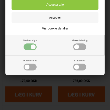
Vis cookie detaljer
Nødvendige
Markedsføring
Funktionelle
Statistiske
BWT Salt til BWT
Damixa Titan
blødgøringsanlæg Pose
Køkkenarmatur nr
med 8 KG
62000.00
179,00 DKK
785,00 DKK