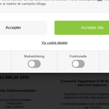
or at trække dit samtykke tilbage.
Vis cookie detaljer
Markedsføring
Funktionelle
1.775,00 DKK
11.995,00 DKK
Cosmetal Tappehane G 65 Ko
med kort tapperør
rUp Drikkevandskøler
Tappehane G 65 med kort tapperø
tappehane til koldt- eller tempere
verUp Drikkevandskøler
• Vægmodel
Til indbygningskølere som splitan
• køler 25l/time
og J CLASS