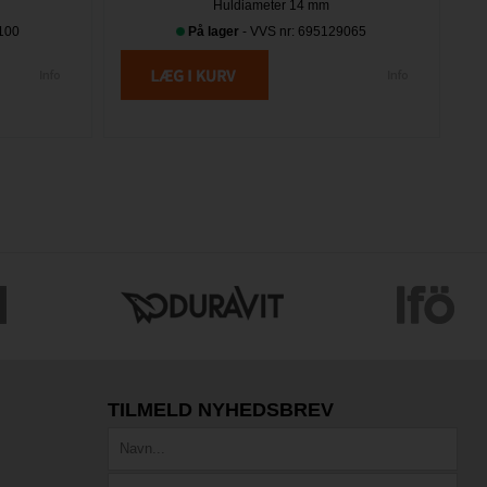
Huldiameter 14 mm
100
På lager
- VVS nr: 695129065
TILMELD NYHEDSBREV