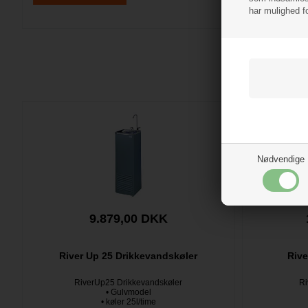
har mulighed f
Nødvendige
9.879,00 DKK
River Up 25 Drikkevandskøler
Rive
RiverUp25 Drikkevandskøler
Ri
• Gulvmodel
• køler 25l/time