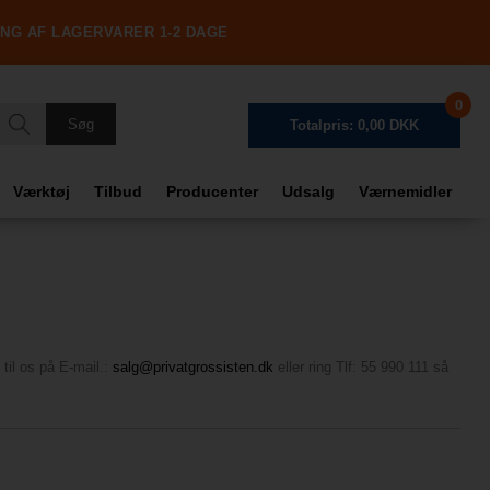
ING AF LAGERVARER 1-2 DAGE
0
Totalpris: 0,00 DKK
Værktøj
Tilbud
Producenter
Udsalg
Værnemidler
Frag
Tota
 til os på E-mail.:
salg@privatgrossisten.dk
eller ring Tlf: 55 990 111 så