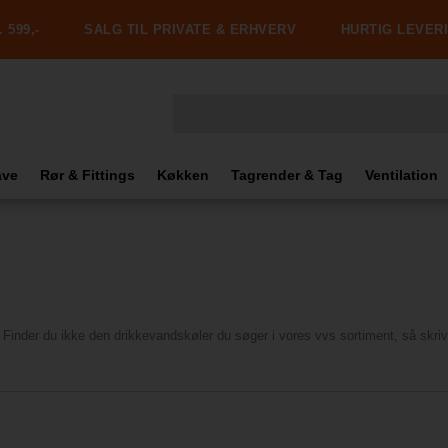
 599,-
SALG TIL PRIVATE & ERHVERV
HURTIG LEVER
ave
Rør & Fittings
Køkken
Tagrender & Tag
Ventilation
. Finder du ikke den drikkevandskøler du søger i vores vvs sortiment, så skriv