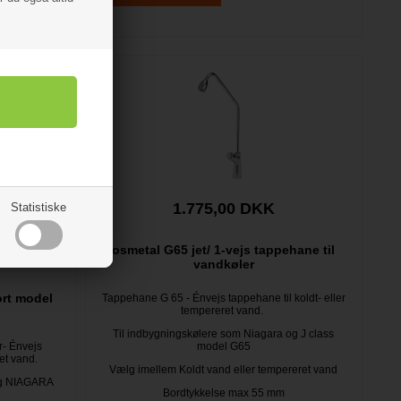
1.775,00 DKK
Statistiske
osmetal G65 jet/ 1-vejs tappehane til
vandkøler
rt model
Tappehane G 65 - Énvejs tappehane til koldt- eller
tempereret vand.
Til indbygningskølere som Niagara og J class
r- Énvejs
model G65
ret vand.
Vælg imellem Koldt vand eller tempereret vand
læg NIAGARA
Bordtykkelse max 55 mm