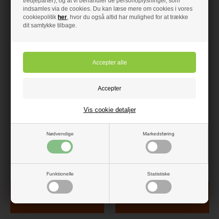
tredjeparter), og at vi behandler de personoplysninger, som
indsamles via de cookies. Du kan læse mere om cookies i vores
cookiepolitik
her
, hvor du også altid har mulighed for at trække
dit samtykke tilbage.
299,00 DKK
Ifø Sense skinne med
299,00 DKK
Vis cookie detaljer
push open - dette er til en
skuffe
Ifø Sense skinne med
Ifö Sense push-open skinne
Nødvendige
Markedsføring
push open - Til en skuffe
Compact SPUC til SUS 30
Compact, SUS 60 Compact og
SUS 90 Compact underskabe fra
Ifö Sense skinne push-open spu
Ifø.
På lager
- VVS nr: 780051992
På lager
- VVS nr: 780051993
Funktionelle
Statistiske