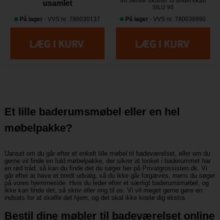
Ifö Sense skuffer til underskab
usamlet
SILU 90
På lager
- VVS nr: 786030137
På lager
- VVS nr: 780036990
Et lille baderumsmøbel eller en hel
møbelpakke?
Uanset om du går efter et enkelt lille møbel til badeværelset, eller om du
gerne vil finde en fuld møbelpakke, der sikrer at looket i baderummet har
en rød tråd, så kan du finde det du søger her på Privatgrossisten.dk. Vi
går efter at have et bredt udvalg, så du ikke går forgæves, mens du søger
på vores hjemmeside. Hvis du leder efter et særligt baderumsmøbel, og
ikke kan finde det, så skriv eller ring til os. Vi vil meget gerne gøre en
indsats for at skaffe det hjem, og det skal ikke koste dig ekstra.
Bestil dine møbler til badeværelset online