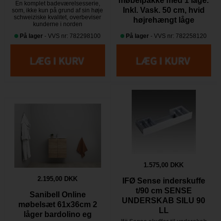
møbelpakke med 1 låge.
En komplet badeværelsesserie,
Inkl. Vask. 50 cm, hvid
som, ikke kun på grund af sin høje
schweiziske kvalitet, overbeviser
højrehængt låge
kunderne i norden
På lager
- VVS nr: 782298100
På lager
- VVS nr: 782258120
1.575,00 DKK
2.195,00 DKK
IFØ Sense inderskuffe
t/90 cm SENSE
Sanibell Online
UNDERSKAB SILU 90
møbelsæt 61x36cm 2
LL
låger bardolino eg