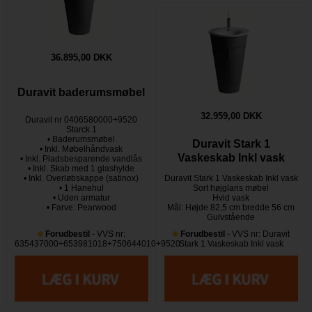
36.895,00 DKK
Duravit baderumsmøbel
32.959,00 DKK
Duravit nr 0406580000+9520
Starck 1
• Baderumsmøbel
Duravit Stark 1
• Inkl. Møbelhåndvask
Vaskeskab Inkl vask
• Inkl. Pladsbesparende vandlås
• Inkl. Skab med 1 glashylde
• Inkl. Overløbskappe (satinox)
Duravit Stark 1 Vaskeskab Inkl vask
• 1 Hanehul
Sort højglans møbel
• Uden armatur
Hvid vask
• Farve: Pearwood
Mål: Højde 82,5 cm bredde 56 cm
Gulvstående
Forudbestil
- VVS nr:
Forudbestil
- VVS nr: Duravit
635437000+653981018+750644010+9520
Stark 1 Vaskeskab Inkl vask