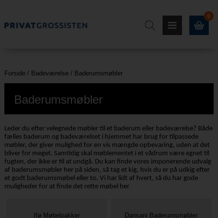
0
Forside
/
Badeværelse
/
Baderumsmøbler
Baderumsmøbler
Leder du efter velegnede møbler til et baderum eller badeværelse? Både
fælles baderum og badeværelset i hjemmet har brug for tilpassede
møbler, der giver mulighed for en vis mængde opbevaring, uden at det
bliver for meget. Samtidig skal møblementet i et vådrum være egnet til
fugten, der ikke er til at undgå. Du kan finde vores imponerende udvalg
af baderumsmøbler her på siden, så tag et kig, hvis du er på udkig efter
et godt baderumsmøbel eller to. Vi har lidt af hvert, så du har gode
muligheder for at finde det rette møbel her
Ifø Møbelpakker
Dansani Baderumsmøbler