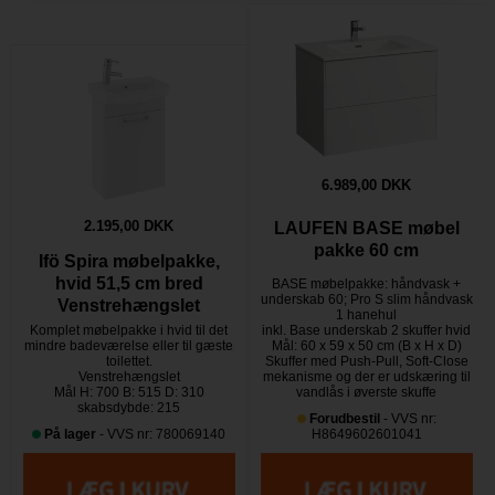
6.989,00 DKK
2.195,00 DKK
LAUFEN BASE møbel
pakke 60 cm
Ifö Spira møbelpakke,
hvid 51,5 cm bred
BASE møbelpakke: håndvask +
underskab 60; Pro S slim håndvask
Venstrehængslet
1 hanehul
Komplet møbelpakke i hvid til det
inkl. Base underskab 2 skuffer hvid
mindre badeværelse eller til gæste
Mål: 60 x 59 x 50 cm (B x H x D)
toilettet.
Skuffer med Push-Pull, Soft-Close
Venstrehængslet
mekanisme og der er udskæring til
Mål H: 700 B: 515 D: 310
vandlås i øverste skuffe
skabsdybde: 215
Forudbestil
- VVS nr:
På lager
- VVS nr: 780069140
H8649602601041