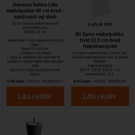
Dansani Selina Lille
møbelpakke 40 cm bred -
spejl-vask og skab
40 cm Selina møbelsæt med
2.445,00 DKK
porcelænsvask.
Dybde 22 cm
Ifö Spira møbelpakke,
hvid 51,5 cm bred
Vaskeskab i hvid højglans med en
låge.
Højrehængslet
Spejl 70 x 40 cm.
Leveres i en kasse
Komplet møbelpakke i hvid til det
Vask er vendbar så man kan få
mindre badeværelse eller til gæste
hanehul i enten højre eller venstre
toilettet.
side
Højrehængslet
​​​​​​​Og det er også muligt at vende
Mål H: 700 B: 515 D: 310
lågen
skabsdybde: 215
På lager
- VVS nr: 781386220-x
På lager
- VVS nr: 780069240