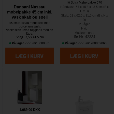
Ifö Spira Møbelpakke 570
Dansani Nassau
Håndvask: 57 x 15,8 x 43,5 cm (B x
H x D)
møbelpakke 45 cm Inkl.
Skab: 52 x 62,5 x 31,5 cm (B x H x
vask skab og spejl
D)
45 cm Nassau møbelsæt med
2 Låger
porcelænsvask.
Hvid
Vaskeskab i hvid højglans med en
Mat krom greb
låge.
Ifø Nr. 42334
Spejl 57,5 x 41,5 cm
På lager
- VVS nr: 3080835
På lager
- VVS nr: 780069060
1.089,00 DKK