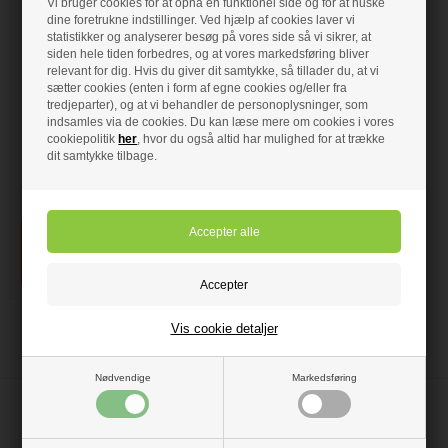
Vi bruger cookies for at opnå en funktionel side og for at huske
dine foretrukne indstillinger. Ved hjælp af cookies laver vi
Gustavsberg
statistikker og analyserer besøg på vores side så vi sikrer, at
Reparationssæt til
siden hele tiden forbedres, og at vores markedsføring bliver
Køkkentud - håndvask
relevant for dig. Hvis du giver dit samtykke, så tillader du, at vi
og bidet 2 Stk
sætter cookies (enten i form af egne cookies og/eller fra
tredjeparter), og at vi behandler de personoplysninger, som
Gustavsberg Reparationssæt til
indsamles via de cookies. Du kan læse mere om cookies i vores
Køkkentud 2 Stk
Reparationssæt til svingtude, bidét,
cookiepolitik
her
, hvor du også altid har mulighed for at trække
håndvask- og køkkenarmaturer.
dit samtykke tilbage.
Sæt med 2 X-ringe til armaturer
efter 1987.
På lager
- VVS nr: 745157477
Vis cookie detaljer
Nødvendige
Markedsføring