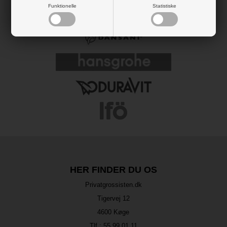
Funktionelle
Statistiske
HER FINDER DU OS
Privatgrossisten.dk
Tigervej 12
4600 Køge
Tlf.:
55 99 01 11