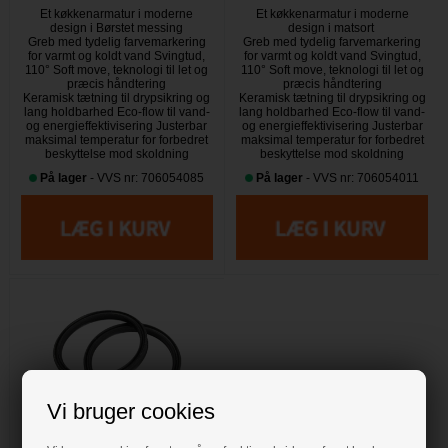
Et køkkenarmatur i moderne
Et køkkenarmatur i moderne
design i Børstet messing
design i matsort
Greb med tydelig farvemarkering
Greb med tydelig farvemarkering
for varmt og koldt vand Svingtud,
for varmt og koldt vand Svingtud,
110° Soft move, teknologi til let og
110° Soft move, teknologi til let og
præcis håndtering
præcis håndtering
Keramisk tætning til drypsikring og
Keramisk tætning til drypsikring og
lang holdbarhed Eco-flow til vand-
lang holdbarhed Eco-flow til vand-
og energieffektivisering Justerbar
og energieffektivisering Justerbar
maksimal temperatur for forbedret
maksimal temperatur for forbedret
beskyttelse mod skoldning
beskyttelse mod skoldning
På lager
- VVS nr: 706054085
På lager
- VVS nr: 706054011
Vi bruger cookies
48,00 DKK