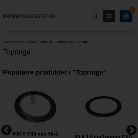
0
Forside
/
Afløb & Kloak
/
Dæksler - Brøndgods
/
Topringe
Topringe
Populære produkter i "
Topringe
"
600 X 5/15 mm Skrå
60 X 1,5 cm Topring PVC