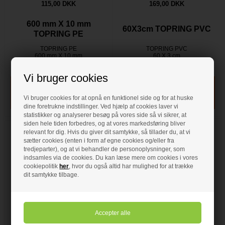
115,00 DKK
169,00 DKK
600 mm X 10 mm
60X3cm TOPRING PVC
TOPRING PE
TOPRING PE
TOPRING PVC
600 mm X 10 mm
60 X 3 cm
På lager
- VVS nr: 222872600
På lager
- VVS nr: 225597059
Vi bruger cookies
Vi bruger cookies for at opnå en funktionel side og for at huske
dine foretrukne indstillinger. Ved hjælp af cookies laver vi
statistikker og analyserer besøg på vores side så vi sikrer, at
siden hele tiden forbedres, og at vores markedsføring bliver
relevant for dig. Hvis du giver dit samtykke, så tillader du, at vi
sætter cookies (enten i form af egne cookies og/eller fra
tredjeparter), og at vi behandler de personoplysninger, som
indsamles via de cookies. Du kan læse mere om cookies i vores
cookiepolitik
her
, hvor du også altid har mulighed for at trække
dit samtykke tilbage.
275,00 DKK
29,00 DKK
Duco 320 X 100 mm
ASFALTSTOPPER