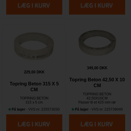
349,00 DKK
229,00 DKK
Topring Beton 42,50 X 10
Topring Beton 315 X 5
CM
CM
TOPRING BETON
TOPRING BETON
42,50X10CM
315 x 5 cm
Passer til et 425 mm rør
På lager
- VVS nr: 225573030
På lager
- VVS nr: 225739040