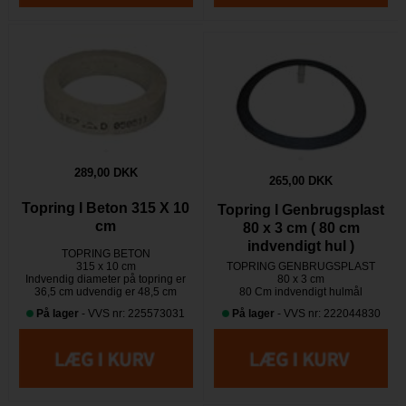
289,00 DKK
265,00 DKK
Topring I Beton 315 X 10
Topring I Genbrugsplast
cm
80 x 3 cm ( 80 cm
indvendigt hul )
TOPRING BETON
315 x 10 cm
TOPRING GENBRUGSPLAST
Indvendig diameter på topring er
80 x 3 cm
36,5 cm udvendig er 48,5 cm
80 Cm indvendigt hulmål
På lager
- VVS nr: 225573031
På lager
- VVS nr: 222044830