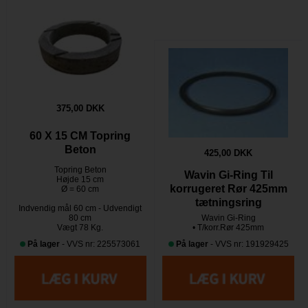
375,00 DKK
60 X 15 CM Topring
Beton
425,00 DKK
Topring Beton
Wavin Gi-Ring Til
Højde 15 cm
korrugeret Rør 425mm
Ø = 60 cm
tætningsring
Indvendig mål 60 cm - Udvendigt
80 cm
Wavin Gi-Ring
Vægt 78 Kg.
• T/korr.Rør 425mm
På lager
- VVS nr: 225573061
På lager
- VVS nr: 191929425