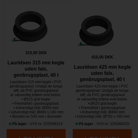
319,00 DKK
410,00 DKK
Lauridsen 315 mm kegle
Lauridsen 425 mm kegle
uden fals,
uden fals,
genbrugsplast, 40 t
genbrugsplast, 40 t
Lauridsen 315 mm kegle i PVC
genbrugsplast. Undgå de tunge
Lauridsen 425 mm kegle i PVC
løft, da PVC genbrugsplast
genbrugsplast. Undgå de tunge
er væsentlig lettere end beton.
løft, da PVC genbrugsplast
• Ø315 glat kegle
er væsentlig lettere end beton.
• Fremstillet i genbrugsplast.
• Ø425 glat kegle
• Indvendigt mål: Ø360 mm
• Fremstillet i genbrugsplast.
• Udvendigt mål: Ø480 x 180 mm
• Indvendigt mål: Ø480 mm
• Bunden er 540 mm i diameter
• Udvendigt mål: Ø700 x 180 mm
På lager
- VVS nr: 225588315
På lager
- VVS nr: 225588425