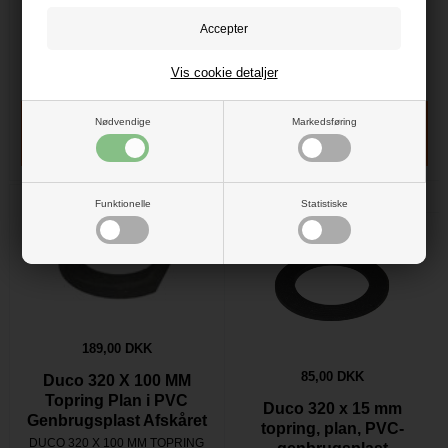
Topring Plan afskåret i
475X300 PAP
Genbrugsplast
ASFALTSTOPPER
DUCO 320 X 100 MM TOPRING
475X300 PAP
Skåret
Vis cookie detaljer
På lager
- VVS nr: 222843048
På lager
- VVS nr: 222045390
Nødvendige
Markedsføring
Funktionelle
Statistiske
189,00 DKK
85,00 DKK
Duco 320 X 100 MM
Topring Plan i PVC
Duco 320 x 15 mm
Genbrugsplast Afskåret
topring, plan, PVC-
DUCO 320 X 100 MM TOPRING