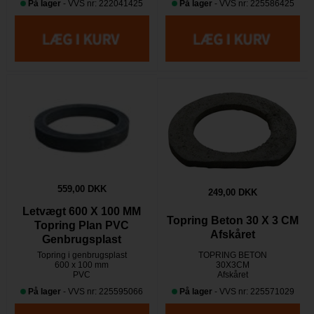
På lager
- VVS nr: 222041425
På lager
- VVS nr: 225586425
559,00 DKK
249,00 DKK
Letvægt 600 X 100 MM
Topring Beton 30 X 3 CM
Topring Plan PVC
Afskåret
Genbrugsplast
Topring i genbrugsplast
TOPRING BETON
600 x 100 mm
30X3CM
PVC
Afskåret
På lager
- VVS nr: 225595066
På lager
- VVS nr: 225571029