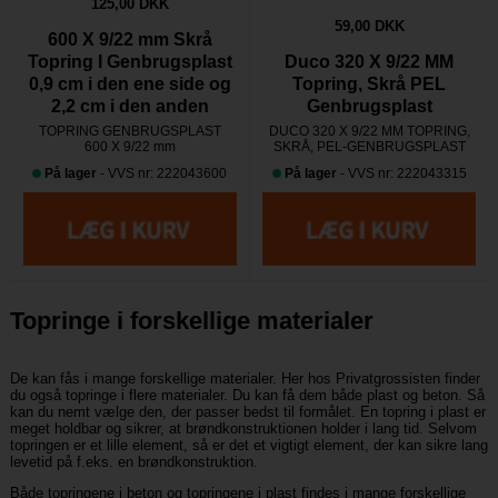
125,00 DKK
59,00 DKK
600 X 9/22 mm Skrå
Topring I Genbrugsplast
Duco 320 X 9/22 MM
0,9 cm i den ene side og
Topring, Skrå PEL
2,2 cm i den anden
Genbrugsplast
TOPRING GENBRUGSPLAST
DUCO 320 X 9/22 MM TOPRING,
600 X 9/22 mm
SKRÅ, PEL-GENBRUGSPLAST
På lager
- VVS nr: 222043600
På lager
- VVS nr: 222043315
Topringe i forskellige materialer
De kan fås i mange forskellige materialer. Her hos Privatgrossisten finder
du også topringe i flere materialer. Du kan få dem både plast og beton. Så
kan du nemt vælge den, der passer bedst til formålet. En topring i plast er
meget holdbar og sikrer, at brøndkonstruktionen holder i lang tid. Selvom
topringen er et lille element, så er det et vigtigt element, der kan sikre lang
levetid på f.eks. en brøndkonstruktion.
Både topringene i beton og topringene i plast findes i mange forskellige