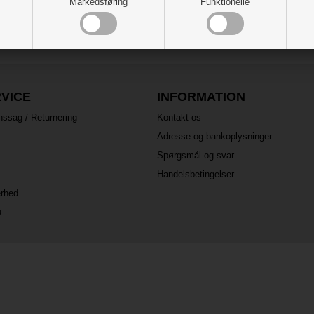
Markedsføring
Funktionelle
VICE
INFORMATION
nssag / Returnering
Kontakt os
Adresse og bankoplysninger
Spørgsmål og svar
Handelsbetingelser
erhed
u