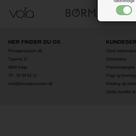
Nødvendige
HER FINDER DU OS
KUNDESER
Privatgrossisten.dk
Opret reklamatio
Tigervej 12
Ordrestatus
4600 Køge
Prisforespørgsel
Tlf.:
55 99 01 11
Fragt og levering
mail@privatgrossisten.dk
Betaling og sikk
Sådan handler d