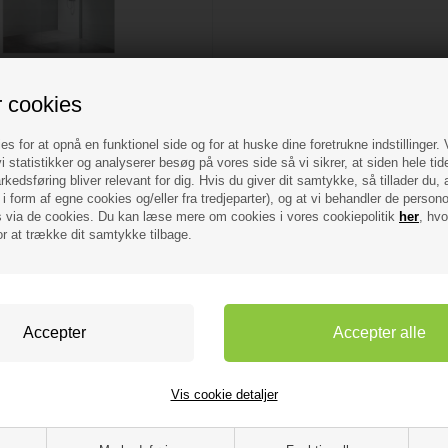
1.629,00 DKK
r cookies
de væg 80x200cm klart glas,
100cm forhængsstang
es for at opnå en funktionel side og for at huske dine foretrukne indstillinger.
i statistikker og analyserer besøg på vores side så vi sikrer, at siden hele tid
usevæg fra Cassøe 80 cm i klart glas
kedsføring bliver relevant for dig. Hvis du giver dit samtykke, så tillader du, 
200 cm høj
i form af egne cookies og/eller fra tredjeparter), og at vi behandler de person
med forhængsstang på 100 cm
Blank aluprofil
via de cookies. Du kan læse mere om cookies i vores cookiepolitik
her
, hvo
or at trække dit samtykke tilbage.
lager
- VVS nr: 674946140
Vis cookie detaljer