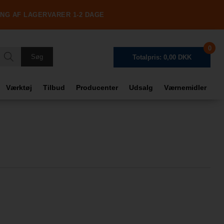
ING AF LAGERVARER 1-2 DAGE
0
Totalpris: 0,00 DKK
Værktøj
Tilbud
Producenter
Udsalg
Værnemidler
Frag
Tota