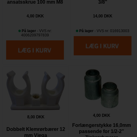
ansatsskrue 100 mm M8
3/8"
4,00 DKK
14,00 DKK
På lager
- VVS nr:
På lager
- VVS nr: 016913003
4006209797839
4,00 DKK
8,00 DKK
Forlængerstykke 16,0mm
Dobbelt Klemrørbærer 12
passende for 1/2-2"
mm Viega