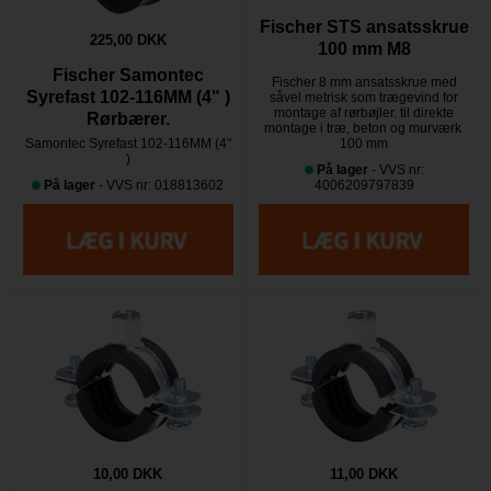
Fischer STS ansatsskrue
225,00 DKK
100 mm M8
Fischer Samontec
Fischer 8 mm ansatsskrue med
Syrefast 102-116MM (4" )
såvel metrisk som trægevind for
montage af rørbøjler. til direkte
Rørbærer.
montage i træ, beton og murværk
Samontec Syrefast 102-116MM (4"
100 mm
)
På lager
- VVS nr:
På lager
- VVS nr: 018813602
4006209797839
10,00 DKK
11,00 DKK