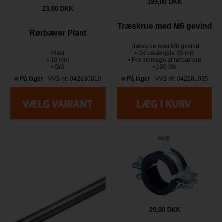
199,00 DKK
23,00 DKK
Træskrue med M6 gevind
Rørbærer Plast
Træskrue med M6 gevind
Plast
• Skruelængde 35 mm
• 10 mm
• For montage af rørbærere
• Grå
• 100 Stk
På lager
- VVS nr: 042830010
På lager
- VVS nr: 042981035
29,00 DKK