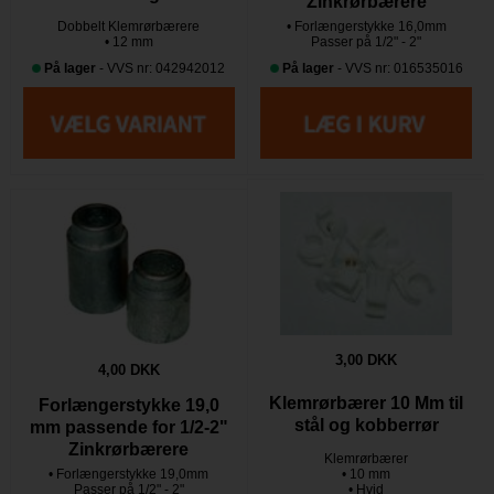
Zinkrørbærere
Dobbelt Klemrørbærere
• Forlængerstykke 16,0mm
• 12 mm
Passer på 1/2" - 2"
På lager
- VVS nr: 042942012
På lager
- VVS nr: 016535016
3,00 DKK
4,00 DKK
Klemrørbærer 10 Mm til
Forlængerstykke 19,0
stål og kobberrør
mm passende for 1/2-2"
Zinkrørbærere
Klemrørbærer
• Forlængerstykke 19,0mm
• 10 mm
Passer på 1/2" - 2"
• Hvid