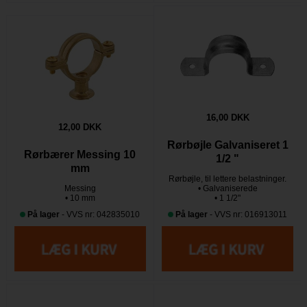
16,00 DKK
12,00 DKK
Rørbøjle Galvaniseret 1
Rørbærer Messing 10
1/2 "
mm
Rørbøjle, til lettere belastninger.
Messing
• Galvaniserede
• 10 mm
• 1 1/2"
På lager
- VVS nr: 042835010
På lager
- VVS nr: 016913011