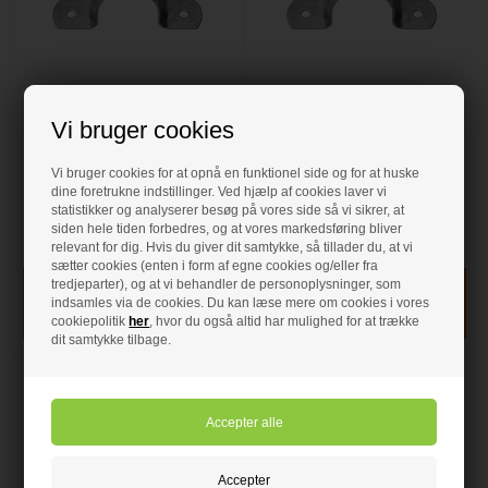
12,00 DKK
14,00 DKK
Vi bruger cookies
Rørbøjle Galvaniseret
Rørbøjle Galvaniseret
3/4"
3/8"
Vi bruger cookies for at opnå en funktionel side og for at huske
dine foretrukne indstillinger. Ved hjælp af cookies laver vi
Rørbøjle, til lettere belastninger.
Rørbøjle, til lettere belastninger.
• Galvaniserede
• Galvaniserede
statistikker og analyserer besøg på vores side så vi sikrer, at
• 3/4"
• 3/8"
siden hele tiden forbedres, og at vores markedsføring bliver
relevant for dig. Hvis du giver dit samtykke, så tillader du, at vi
På lager
- VVS nr: 016913006
På lager
- VVS nr: 016913003
sætter cookies (enten i form af egne cookies og/eller fra
tredjeparter), og at vi behandler de personoplysninger, som
indsamles via de cookies. Du kan læse mere om cookies i vores
cookiepolitik
her
, hvor du også altid har mulighed for at trække
dit samtykke tilbage.