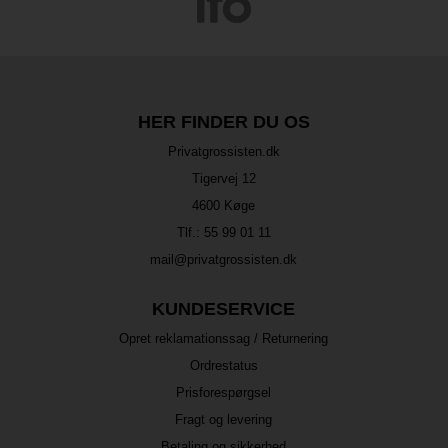
HER FINDER DU OS
Privatgrossisten.dk
Tigervej 12
4600 Køge
Tlf.:
55 99 01 11
mail@privatgrossisten.dk
KUNDESERVICE
Opret reklamationssag / Returnering
Ordrestatus
Prisforespørgsel
Fragt og levering
Betaling og sikkerhed