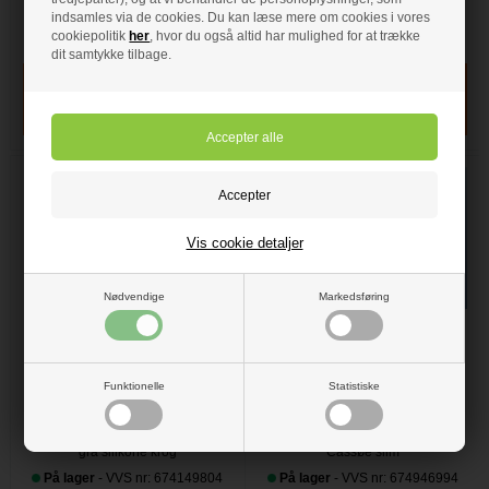
2 stk.
stk.
indsamles via de cookies. Du kan læse mere om cookies i vores
cookiepolitik
her
, hvor du også altid har mulighed for at trække
På lager
- VVS nr: 673859740
På lager
- VVS nr: 673859741
dit samtykke tilbage.
Vis cookie detaljer
Nødvendige
Markedsføring
195,00 DKK
319,00 DKK
Dansani Bruseskraber i
Krom loftbeslag til
Funktionelle
Statistiske
krom inkl. grå silikone
fritstående væg Cassøe
krog
slim
Dansani Bruseskraber i krom inkl.
Krom loftbeslag til fritstående væg
grå silikone krog
Cassøe slim
På lager
- VVS nr: 674149804
På lager
- VVS nr: 674946994