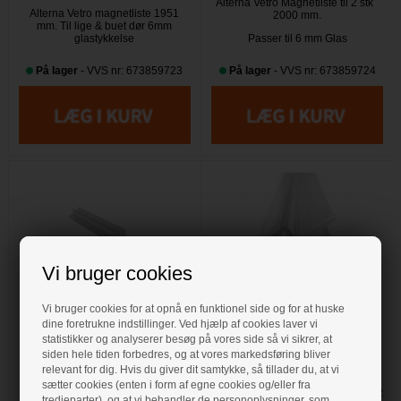
Alterna Vetro Magnetliste til 2 stk
Alterna Vetro magnetliste 1951
2000 mm.
mm. Til lige & buet dør 6mm
glastykkelse
Passer til 6 mm Glas
På lager
- VVS nr: 673859723
På lager
- VVS nr: 673859724
Vi bruger cookies
49,00 DKK
69,00 DKK
Vi bruger cookies for at opnå en funktionel side og for at huske
dine foretrukne indstillinger. Ved hjælp af cookies laver vi
statistikker og analyserer besøg på vores side så vi sikrer, at
Alterna Vetro skrabeliste
Alterna Vetro skrabeliste
siden hele tiden forbedres, og at vores markedsføring bliver
1000 mm, 2 stk.
825 mm, 2 stk.
relevant for dig. Hvis du giver dit samtykke, så tillader du, at vi
sætter cookies (enten i form af egne cookies og/eller fra
Alterna Vetro skrabeliste 1000 mm,
Alterna Vetro skrabeliste 825 mm, 2
tredjeparter), og at vi behandler de personoplysninger, som