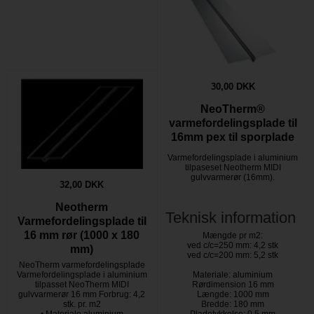
30,00 DKK
NeoTherm®
varmefordelingsplade til
16mm pex til sporplade
Varmefordelingsplade i aluminium
tilpaseset Neotherm MIDI
gulvvarmerør (16mm).
32,00 DKK
Neotherm
Teknisk information
Varmefordelingsplade til
16 mm rør (1000 x 180
Mængde pr m2:
ved c/c=250 mm: 4,2 stk
mm)
ved c/c=200 mm: 5,2 stk
NeoTherm varmefordelingsplade
Varmefordelingsplade i aluminium
Materiale: aluminium
tilpasset NeoTherm MIDI
Rørdimension 16 mm
gulvvarmerør 16 mm Forbrug: 4,2
Længde: 1000 mm
stk. pr. m2
Bredde: 180 mm
• Materiale aluminium
Pladetykkelse: 0,5 mm