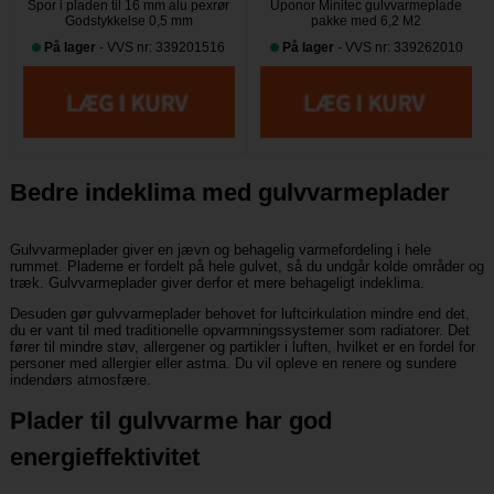
Spor i pladen til 16 mm alu pexrør
Uponor Minitec gulvvarmeplade
Godstykkelse 0,5 mm
pakke med 6,2 M2
På lager
- VVS nr: 339201516
På lager
- VVS nr: 339262010
Bedre indeklima med gulvvarmeplader
Gulvvarmeplader giver en jævn og behagelig varmefordeling i hele
rummet. Pladerne er fordelt på hele gulvet, så du undgår kolde områder og
træk. Gulvvarmeplader giver derfor et mere behageligt indeklima.
Desuden gør gulvvarmeplader behovet for luftcirkulation mindre end det,
du er vant til med traditionelle opvarmningssystemer som radiatorer. Det
fører til mindre støv, allergener og partikler i luften, hvilket er en fordel for
personer med allergier eller astma. Du vil opleve en renere og sundere
indendørs atmosfære.
Plader til gulvvarme har god
energieffektivitet