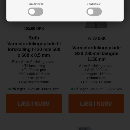
Funktionelle
Statistiske
105,00 DKK
Roth
78,00 DKK
Varmefordelingsplade til
Varmefordelingsplade
forskalling til 20 mm 500
Ø20-280mm længde
x 600 x 0,5 mm
1150mm
Roth Varmefordelingsplade
• Til forskalling
Varmefordelingsplade.
• Til 20 mm pex
• Ø 20-280 mm
• 500 x 600 x 0,5 mm
• Længde 1150mm
• 2,7 stk. pr m2
• Aluminium
• Ikke selvbærende
• Ca. 3 Stk. Pr. Kvm.
På lager
- VVS nr: 339231055
På lager
- VVS nr: 339201525