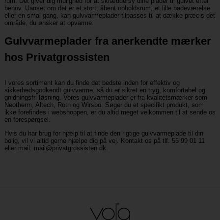
rum. Det giver dig mulighed for at skræddersy dine plader til gulvet efter
behov. Uanset om det er et stort, åbent opholdsrum, et lille badeværelse
eller en smal gang, kan gulvvarmeplader tilpasses til at dække præcis det
område, du ønsker at opvarme.
Gulvvarmeplader fra anerkendte mærker
hos Privatgrossisten
I vores sortiment kan du finde det bedste inden for effektiv og
sikkerhedsgodkendt gulvvarme, så du er sikret en tryg, komfortabel og
gnidningsfri løsning. Vores gulvvarmeplader er fra kvalitetsmærker som
Neotherm, Altech, Roth og Wirsbo. Søger du et specifikt produkt, som
ikke forefindes i webshoppen, er du altid meget velkommen til at sende os
en forespørgsel.
Hvis du har brug for hjælp til at finde den rigtige gulvvarmeplade til din
bolig, vil vi altid gerne hjælpe dig på vej. Kontakt os på tlf. 55 99 01 11
eller mail:
mail@privatgrossisten.dk
.