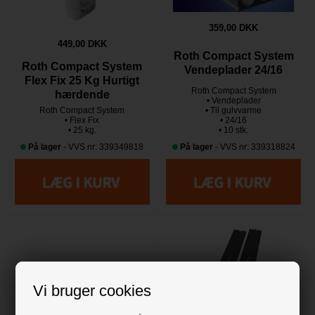
359,00 DKK
449,00 DKK
Roth Compact System
Roth Compact System
Vendeplader 24/16
Flex Fix 25 Kg Hurtigt
Roth Compact System
hærdende
• Vendeplader
Roth Compact System
• Til gulvvarme
• Flex Fix
• 24/16
• 25 kg.
• 10 stk.
På lager
- VVS nr: 339349818
På lager
- VVS nr: 339318824
Vi bruger cookies