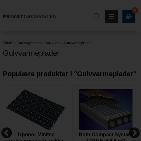
0
Forside
/
Varmesystemer
/
Gulvvarme
/
Gulvvarmeplader
Gulvvarmeplader
Populære produkter i "
Gulvvarmeplader
"
Uponor Minitec
Roth Compact System
gulvvarmeplade pakke
14/10,5 til 8,9 m2