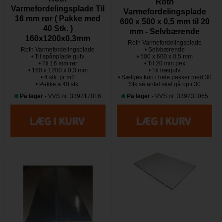
Roth
Varmefordelingsplade Til
Varmefordelingsplade
16 mm rør ( Pakke med
600 x 500 x 0,5 mm til 20
40 Stk. )
mm - Selvbærende
160x1200x0,3mm
Roth Varmefordelingsplade
Roth Varmefordelingsplade
• Selvbærende
• Til spånplade gulv
• 500 x 600 x 0,5 mm
• Til 16 mm rør
• Til 20 mm pex
• 160 x 1200 x 0,3 mm
• Til trægulv
• 4 stk. pr m2
• Sælges kun i hele pakker med 30
• Pakke a 40 stk.
Stk så antal skal gå op i 30
På lager
- VVS nr: 339217016
På lager
- VVS nr: 339231065