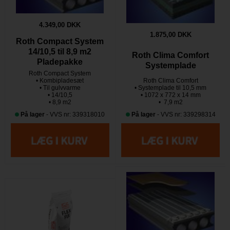
4.349,00 DKK
1.875,00 DKK
Roth Compact System
14/10,5 til 8,9 m2
Roth Clima Comfort
Pladepakke
Systemplade
Roth Compact System
• Kombipladesæt
Roth Clima Comfort
• Til gulvvarme
• Systemplade til 10,5 mm
• 14/10,5
• 1072 x 772 x 14 mm
• 8,9 m2
• 7,9 m2
På lager
- VVS nr: 339318010
På lager
- VVS nr: 339298314