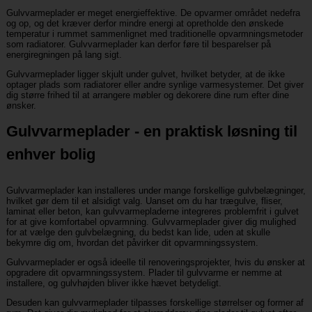
Gulvvarmeplader er meget energieffektive. De opvarmer området nedefra
og op, og det kræver derfor mindre energi at opretholde den ønskede
temperatur i rummet sammenlignet med traditionelle opvarmningsmetoder
som radiatorer. Gulvvarmeplader kan derfor føre til besparelser på
energiregningen på lang sigt.
Gulvvarmeplader ligger skjult under gulvet, hvilket betyder, at de ikke
optager plads som radiatorer eller andre synlige varmesystemer. Det giver
dig større frihed til at arrangere møbler og dekorere dine rum efter dine
ønsker.
Gulvvarmeplader - en praktisk løsning til
enhver bolig
Gulvvarmeplader kan installeres under mange forskellige gulvbelægninger,
hvilket gør dem til et alsidigt valg. Uanset om du har trægulve, fliser,
laminat eller beton, kan gulvvarmepladerne integreres problemfrit i gulvet
for at give komfortabel opvarmning. Gulvvarmeplader giver dig mulighed
for at vælge den gulvbelægning, du bedst kan lide, uden at skulle
bekymre dig om, hvordan det påvirker dit opvarmningssystem.
Gulvvarmeplader er også ideelle til renoveringsprojekter, hvis du ønsker at
opgradere dit opvarmningssystem. Plader til gulvvarme er nemme at
installere, og gulvhøjden bliver ikke hævet betydeligt.
Desuden kan gulvvarmeplader tilpasses forskellige størrelser og former af