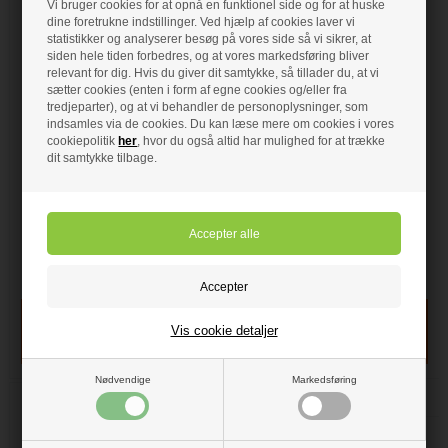
Vi bruger cookies for at opnå en funktionel side og for at huske
dine foretrukne indstillinger. Ved hjælp af cookies laver vi
1.775,00 DKK
statistikker og analyserer besøg på vores side så vi sikrer, at
siden hele tiden forbedres, og at vores markedsføring bliver
Roth
relevant for dig. Hvis du giver dit samtykke, så tillader du, at vi
Varmefordelingsplade til
sætter cookies (enten i form af egne cookies og/eller fra
forskalling til 16 mm
tredjeparter), og at vi behandler de personoplysninger, som
260x1200x0,5mm 20
335,00 DKK
indsamles via de cookies. Du kan læse mere om cookies i vores
STK.
cookiepolitik
her
, hvor du også altid har mulighed for at trække
Roth Gulvspånplade til
dit samtykke tilbage.
Roth Varmefordelingsplade
16mm 600 x 1800 x 22
• Til forskalling
• Til 16 mm pex
mm
• 260 x 1200 x 0,7 mm
Roth Gulvspånplade
• 2,7 stk. pr m2
• 22 mm
Sælges i pakker a 20 Stk.
• 600 x 1800 x 22 mm
• Areal: 1,08 M2
På lager
- VVS nr: 339295222
På lager
- VVS nr: 339217216
Vis cookie detaljer
Nødvendige
Markedsføring