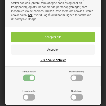
sætter cookies (enten i form af egne cookies og/eller fra
Scotte / Woody Pillebrænder 16 kW
og programmeringer foretages
med overkogssikring
Tilsluttes 230 volt
tredjeparter), og at vi behandler de personoplysninger, som
indsamles via de cookies. Du kan læse mere om cookies i vores
Forudbestil
- VVS nr: 308430016
På lager
- VVS nr: 308433800
cookiepolitik
her
, hvor du også altid har mulighed for at trække
dit samtykke tilbage.
Vis cookie detaljer
Nødvendige
Markedsføring
Funktionelle
Statistiske