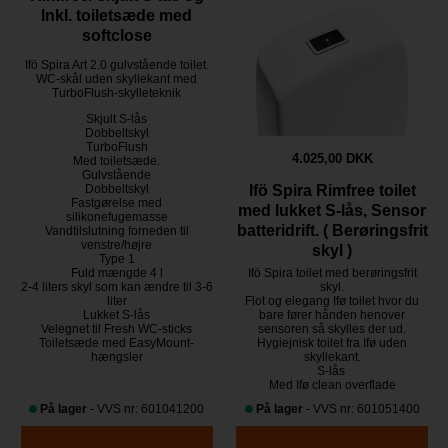
Inkl. toiletsæde med
softclose
Ifö Spira Art 2.0 gulvstående toilet.
WC-skål uden skyllekant med
TurboFlush-skylleteknik
Skjult S-lås
Dobbeltskyl
TurboFlush
4.025,00 DKK
Med toiletsæde.
Gulvstående
Dobbeltskyl
Ifö Spira Rimfree toilet
Fastgørelse med
med lukket S-lås, Sensor
silikonefugemasse
batteridrift. ( Berøringsfrit
Vandtilslutning forneden til
venstre/højre
skyl )
Type 1
Fuld mængde 4 l
Ifö Spira toilet med berøringsfrit
2-4 liters skyl som kan ændre til 3-6
skyl.
liter
Flot og elegang Ifø toilet hvor du
Lukket S-lås
bare fører hånden henover
Velegnet til Fresh WC-sticks
sensoren så skylles der ud.
Toiletsæde med EasyMount-
Hygiejnisk toilet fra Ifø uden
hængsler
skyllekant.
S-lås
Med Ifø clean overflade
På lager
- VVS nr: 601041200
På lager
- VVS nr: 601051400