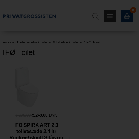
0
Forside
/
Badeværelse
/
Toiletter & Tilbehør
/
Toiletter
/
IFØ Toilet
IFØ Toilet
8.295,00
5.249,00 DKK
IFÖ SPIRA ART 2.0
toilet/sæde 2/4 ltr
Rimfree/ skjult S-lås og