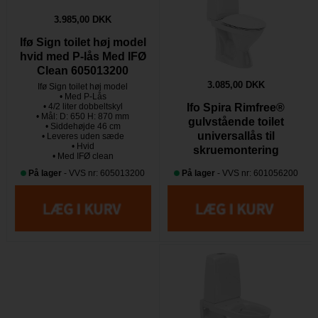
3.985,00 DKK
Ifø Sign toilet høj model
hvid med P-lås Med IFØ
Clean 605013200
3.085,00 DKK
Ifø Sign toilet høj model
• Med P-Lås
• 4/2 liter dobbeltskyl
Ifo Spira Rimfree®
• Mål: D: 650 H: 870 mm
gulvstående toilet
• Siddehøjde 46 cm
universallås til
• Leveres uden sæde
• Hvid
skruemontering
• Med IFØ clean
På lager
- VVS nr: 605013200
På lager
- VVS nr: 601056200