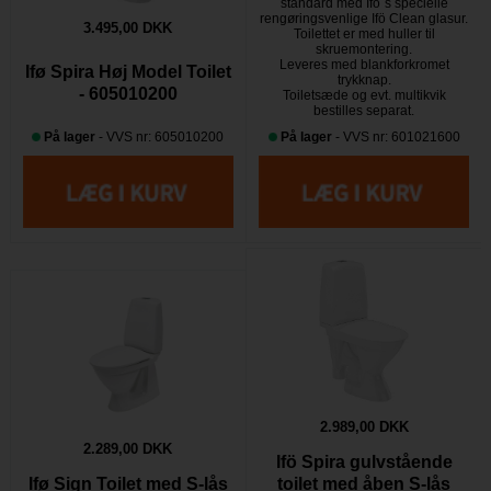
standard med Ifö´s specielle
rengøringsvenlige Ifö Clean glasur.
3.495,00 DKK
Toilettet er med huller til
skruemontering.
Leveres med blankforkromet
Ifø Spira Høj Model Toilet
trykknap.
- 605010200
Toiletsæde og evt. multikvik
bestilles separat.
På lager
- VVS nr: 605010200
På lager
- VVS nr: 601021600
2.989,00 DKK
2.289,00 DKK
Ifö Spira gulvstående
Ifø Sign Toilet med S-lås
toilet med åben S-lås