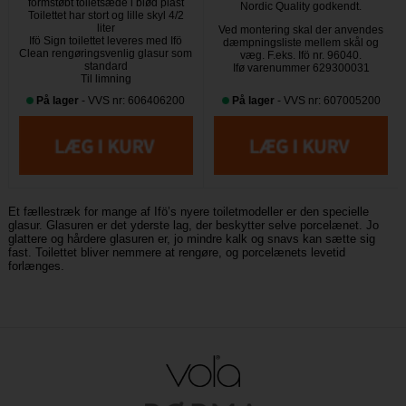
formstøbt toiletsæde i blød plast
Nordic Quality godkendt.
Toilettet har stort og lille skyl 4/2
liter
Ved montering skal der anvendes
Ifö Sign toilettet leveres med Ifö
dæmpningsliste mellem skål og
Clean rengøringsvenlig glasur som
væg. F.eks. Ifö nr. 96040.
standard
Ifø varenummer 629300031
Til limning
På lager
- VVS nr: 606406200
På lager
- VVS nr: 607005200
Et fællestræk for mange af Ifö’s nyere toiletmodeller er den specielle
glasur. Glasuren er det yderste lag, der beskytter selve porcelænet. Jo
glattere og hårdere glasuren er, jo mindre kalk og snavs kan sætte sig
fast. Toilettet bliver nemmere at rengøre, og porcelænets levetid
forlænges.