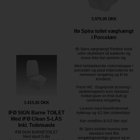
3.979,00 DKK
Ifø Spira toilet væghængt
i Porcelæn
Ifö Spira væghængt Rimfree toilet
uden skyllekant så bakterier og
snavs ikke kan gemme sig.
Med heldækkende cisternekappe i
porcelæn og plast indercisterne for
nemmere rengøring og fri for
kondens.
Fresh WC. (hygiejnisk dosering i
skylleknappen) som standard
hvilket giver en frisk duft og
nemmere rengøring.
3.415,00 DKK
Leveres med blankforkromet
IFØ SIGN Barne TOILET
trykknap og 4/2 liter dobbeltskyl.
Med IFØ Clean S-LÅS
Kan omstilles til 6/3 liter skyl.
Inkl. Toiletsæde
Ifö Spira toilettet leveres som
IFØ SIGN BARNETOILET
standard med Ifös
Med skjult S-lås
rengøringsvenlige glasur og er