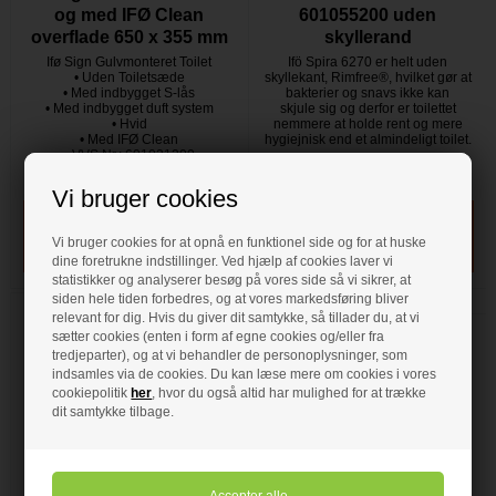
og med IFØ Clean
601055200 uden
overflade 650 x 355 mm
skyllerand
Ifø Sign Gulvmonteret Toilet
Ifö Spira 6270 er helt uden
• Uden Toiletsæde
skyllekant, Rimfree®, hvilket gør at
• Med indbygget S-lås
bakterier og snavs ikke kan
• Med indbygget duft system
skjule sig og derfor er toilettet
• Hvid
nemmere at holde rent og mere
• Med IFØ Clean
hygiejnisk end et almindeligt toilet.
• VVS Nr.: 601021200
På lager
- VVS nr: 601021200
På lager
- VVS nr: 601055200
Vi bruger cookies
Vi bruger cookies for at opnå en funktionel side og for at huske
dine foretrukne indstillinger. Ved hjælp af cookies laver vi
statistikker og analyserer besøg på vores side så vi sikrer, at
siden hele tiden forbedres, og at vores markedsføring bliver
relevant for dig. Hvis du giver dit samtykke, så tillader du, at vi
sætter cookies (enten i form af egne cookies og/eller fra
tredjeparter), og at vi behandler de personoplysninger, som
indsamles via de cookies. Du kan læse mere om cookies i vores
cookiepolitik
her
, hvor du også altid har mulighed for at trække
dit samtykke tilbage.
4.065,00 DKK
2.089,00 DKK