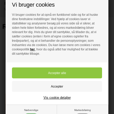
Vi bruger cookies
EAN Nr: 4021534217265
VVS Nr:
635452000
Vi bruger cookies for at opnå en funktionel side og for at huske
dine foretrukne indstillinger. Ved hjælp af cookies laver vi
statistikker og analyserer besøg på vores side så vi sikrer, at
Relaterede varer
siden hele tiden forbedres, og at vores markedsføring bliver
relevant for dig. Hvis du giver dit samtykke, så tillader du, at vi
sætter cookies (enten i form af egne cookies og/eller fra
tredjeparter), og at vi behandler de personoplysninger, som
indsamles via de cookies. Du kan læse mere om cookies i vores
cookiepolitik
her
, hvor du også altid har mulighed for at trække
dit samtykke tilbage.
59,00 DKK
Fischer Montagesæt
Wd10-120
Vis cookie detaljer
Nødvendige
Markedsføring