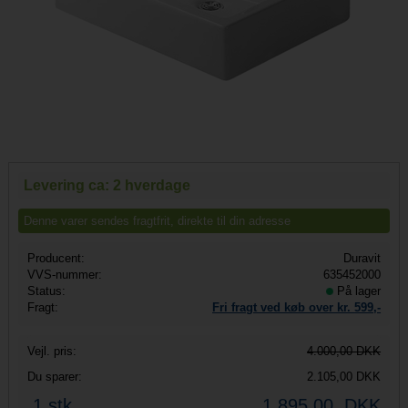
Levering ca: 2 hverdage
Denne varer sendes fragtfrit, direkte til din adresse
Producent:
Duravit
VVS-nummer:
635452000
Status:
På lager
Fragt:
Fri fragt ved køb over kr.
599,-
Vejl.
pris:
4.000,00 DKK
Du sparer:
2.105,00 DKK
1 stk.
1.895,00
DKK