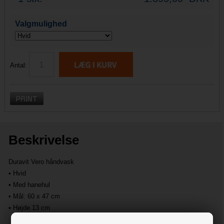
Valgmulighed
Antal:
Beskrivelse
Duravit Vero håndvask
• Hvid
• Med hanehul
• Mål: 60 x 47 cm
• Højde 13 cm